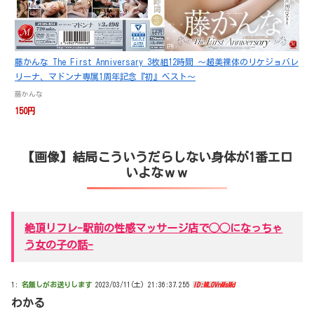
藤かんな The First Anniversary 3枚組12時間 ～超美裸体のリケジョバレ
リーナ、マドンナ専属1周年記念『初』ベスト～
藤かんな
150円
【画像】結局こう‎いうだらしない身体が1番エロ
いよなｗｗ
絶頂リフレ-駅前の性感マッサージ店で◯◯になっちゃ
う女の子の話-
1:
名無しがお送りします
2023/03/11(土) 21:36:37.255
ID:MLOVnMsMd
わかる