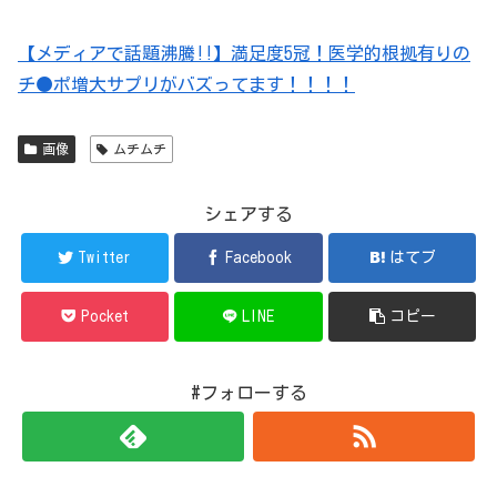
【メディアで話題沸騰!!】満足度5冠！医学的根拠有りの
チ●ポ増大サプリがバズってます！！！！
画像
ムチムチ
シェアする
Twitter
Facebook
はてブ
Pocket
LINE
コピー
#フォローする