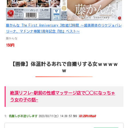
藤かんな The First Anniversary 3枚組12時間 ～超美裸体のリケジョバレ
リーナ、マドンナ専属1周年記念『初』ベスト～
藤かんな
150円
【画像】体温計るあれで自撮りする女ｗｗｗｗ
ｗ
絶頂リフレ-駅前の性感マッサージ店で◯◯になっちゃ
う女の子の話-
1:
名無しがお送りします
2023/03/11(土) 14:39:57.589
ID:Z5PctWyp0