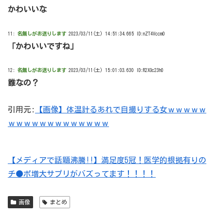
かわいいな
11:
名無しがお送りします
2023/03/11(土) 14:51:34.665 ID:nZT4Vccm0
「かわいいですね」
12:
名無しがお送りします
2023/03/11(土) 15:01:03.630 ID:R2XOc23h0
誰なの？
引用元:
【画像】体温計るあれで自撮りする女ｗｗｗｗｗ
ｗｗｗｗｗｗｗｗｗｗｗｗｗ
【メディアで話題沸騰!!】満足度5冠！医学的根拠有りの
チ●ポ増大サプリがバズってます！！！！
画像
まとめ