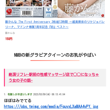
藤かんな The First Anniversary 3枚組12時間 ～超美裸体のリケジョバレ
リーナ、マドンナ専属1周年記念『初』ベスト～
藤かんな
150円
NMBの新グラビアクイーンのお乳がやばい
絶頂リフレ-駅前の性感マッサージ店で◯◯になっちゃ
う女の子の話-
1:
名無しがお送りします
2023/03/09(木) 08:13:41.94
ほぼはみでてる
https:///pbs.twimg.com/media/FquvxLXaMAA4vPY.jpg