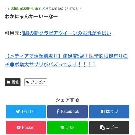
41:
名無しがお送りします
2023/03/09(木) 22:07:26.14
わかにゃんかーいーなー
引用元:
NMBの新グラビアクイーンのお乳がやばい
【メディアで話題沸騰!!】満足度5冠！医学的根拠有りの
チ●ポ増大サプリがバズってます！！！！
画像
グラビア
シェアする
Twitter
Facebook
はてブ
Pocket
LINE
コピー