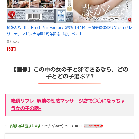
藤かんな The First Anniversary 3枚組12時間 ～超美裸体のリケジョバレ
リーナ、マドンナ専属1周年記念『初』ベスト～
藤かんな
150円
【画像】この中の女の子と3Pできるなら、どの
子とどの子選ぶ？?
絶頂リフレ-駅前の性感マッサージ店で◯◯になっちゃ
う女の子の話-
1:
名無しがお送りします
2023/02/25(土) 23:34:18.00
ID:drSfP/Ev0