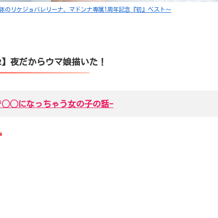
時間 ～超美裸体のリケジョバレリーナ、マドンナ専属1周年記念『初』ベスト～
像】夜だからウマ娘描いた！
で◯◯になっちゃう女の子の話-
a