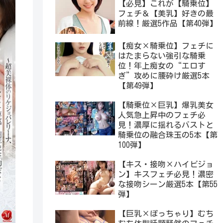
【必見】これが【騎乗位】
フェチ＆【美乳】好きの最
前線！厳選5作品【第40弾】
【痴女×騎乗位】フェチに
はたまらない強引な騎乗
位！年上痴女の“エロす
ぎ”攻めに腰砕け厳選5本
【第49弾】
【騎乗位×巨乳】爆乳美女
人気急上昇中のフェチ必
見！濃厚に揺れるバストと
騎乗位の融合珠玉の5本【第
100弾】
【キス・接吻×ハイビジョ
ン】キスフェチ必見！濃密
な接吻シーン厳選5本【第55
弾】
【巨乳×ぽっちゃり】むち