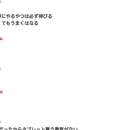
0
寧にやるやつは必ず伸びる
くてもうまくはなる
3a
0
3a
0
だったからタブレット買う勇気がない