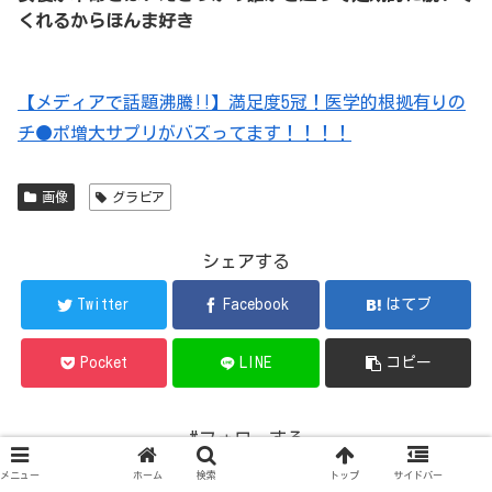
くれるからほんま好き
【メディアで話題沸騰!!】満足度5冠！医学的根拠有りの
チ●ポ増大サプリがバズってます！！！！
画像
グラビア
シェアする
Twitter
Facebook
はてブ
Pocket
LINE
コピー
#フォローする
メニュー
ホーム
検索
トップ
サイドバー