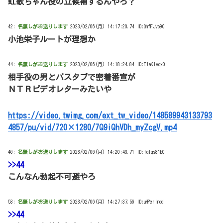
虹歌ちゃん役の立候補するんやろ？
42:
名無しがお送りします
2023/02/06(月) 14:17:20.74 ID:QhfFJvo90
小池栄子ルートが理想か
44:
名無しがお送りします
2023/02/06(月) 14:18:24.84 ID:E+aKlvqx0
相手役の男とバスタブで密着番宣が
ＮＴＲビデオレターみたいや
https://video.twimg.com/ext_tw_video/148589943133793
4857/pu/vid/720×1280/7Q9iQhVDh_myZcgV.mp4
46:
名無しがお送りします
2023/02/06(月) 14:20:43.71 ID:fqIqs81b0
>>44
こんなん勃起不可避やろ
53:
名無しがお送りします
2023/02/06(月) 14:27:37.56 ID:uHPerlndd
>>44