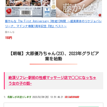
藤かんな The First Anniversary 3枚組12時間 ～超美裸体のリケジョバレ
リーナ、マドンナ専属1周年記念『初』ベスト～
藤かんな
150円
【朗報】大原優乃ちゃん(23)、2023年グラビア
業を始動
絶頂リフレ-駅前の性感マッサージ店で◯◯になっちゃ
う女の子の話-
1:
名無しがお送りします
2023/02/06(月) 13:51:49.21
ID:lw5lH+kK0