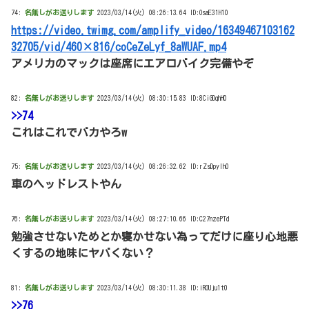
74:
名無しがお送りします
2023/03/14(火) 08:26:13.64 ID:OsaE31H10
https://video.twimg.com/amplify_video/16349467103162
32705/vid/460×816/coCeZeLyf_8aWUAF.mp4
アメリカのマックは座席にエアロバイク完備やぞ
82:
名無しがお送りします
2023/03/14(火) 08:30:15.83 ID:8CiGDqhH0
>>74
これはこれでバカやろw
75:
名無しがお送りします
2023/03/14(火) 08:26:32.62 ID:rZsDpylh0
車のヘッドレストやん
76:
名無しがお送りします
2023/03/14(火) 08:27:10.66 ID:C27nzePTd
勉強させないためとか寝かせない為ってだけに座り心地悪
くするの地味にヤバくない？
81:
名無しがお送りします
2023/03/14(火) 08:30:11.38 ID:iROUju1t0
>>76