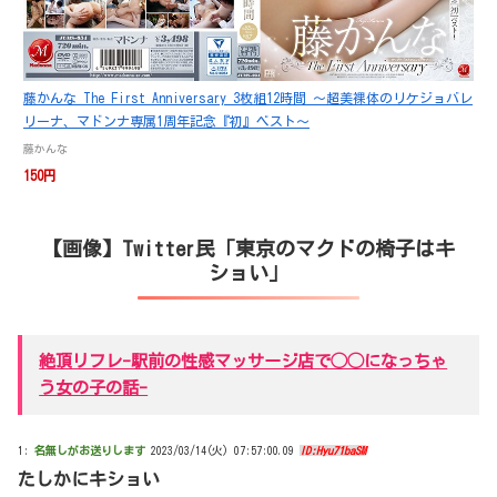
藤かんな The First Anniversary 3枚組12時間 ～超美裸体のリケジョバレ
リーナ、マドンナ専属1周年記念『初』ベスト～
藤かんな
150円
【画像】Twitter民「東京のマクドの椅子はキ
ショい」
絶頂リフレ-駅前の性感マッサージ店で◯◯になっちゃ
う女の子の話-
1:
名無しがお送りします
2023/03/14(火) 07:57:00.09
ID:Hyu71baSM
たしかにキショい