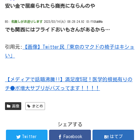
安い金で居座られたら商売にならんのや
80:
名無しがお送りします
2023/03/14(火) 08:28:24.92 ID:f1GXabNHa
でも関西にはフライドおいもさんがあるから…
引用元:
【画像】Twitter民「東京のマクドの椅子はキショ
い」
【メディアで話題沸騰!!】満足度5冠！医学的根拠有りの
チ●ポ増大サプリがバズってます！！！！
画像
まとめ
シェアする
Twitter
Facebook
はてブ