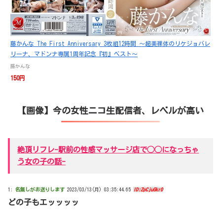
藤かんな The First Anniversary 3枚組12時間 ～超美裸体のリケジョバレ
リーナ、マドンナ専属1周年記念『初』ベスト～
藤かんな
150円
【画像】今の女性ニコ生配信者、レベルが高い
絶頂リフレ-駅前の性感マッサージ店で◯◯になっちゃ
う女の子の話-
1:
名無しがお送りします
2023/03/13(月) 03:35:44.65
ID:ZpCjuGkr0
どの子もエッッッッ