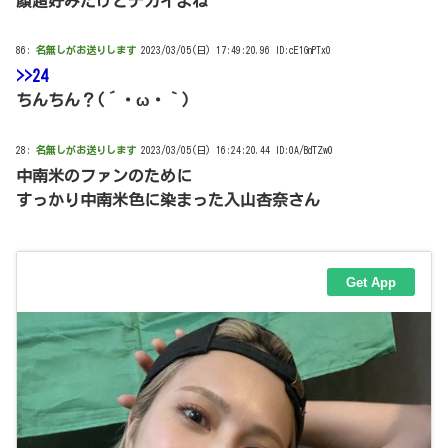
顔超好みだけどデカイよね
86:
名無しがお送りします
2023/03/05(日) 17:49:20.96 ID:cE1GnPTx0
>>24
ちんちん？(´・ω・｀)
28:
名無しがお送りします
2023/03/05(日) 16:24:20.44 ID:0A/BdTZw0
中南米のファンのために
すっかり中南米色に染まった入山杏奈さん