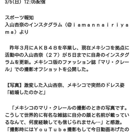
3/5(日) 12:05配信
スポーツ報知
入山杏奈のインスタグラム（＠ｉａｍａｎｎａｉｒｉｙａ
ｍａ）より
昨年３月にＡＫＢ４８を卒業し、現在メキシコを拠点に
活動中の入山杏奈（２７）が５日までに自身のインスタグ
ラムを更新。メキシコ版のファッション誌「マリ・クレー
ル」での撮影オフショットを公開した。
【写真】激変した入山杏奈、メキシコで突然のドレス姿
「結婚したのかと」
「メキシコのマリ・クレールの撮影のときの写真です。
こうして世界的に有名な雑誌に自分の顔と名前が載ってい
るなんて、何度経験しても信じられません…」と感激。
「撮影時にはＹｏｕＴｕｂｅ撮影もして今日動画あげたの