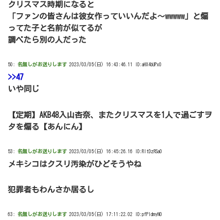
クリスマス時期になると
「ファンの皆さんは彼女作っていいんだよ～wwwww」と煽
ってた子と名前が似てるが
調べたら別の人だった
50:
名無しがお送りします
2023/03/05(日) 16:43:46.11 ID:aHX4bUPx0
>>47
いや同じ
【定期】AKB48入山杏奈、またクリスマスを1人で過ごすヲ
タを煽る【あんにん】
53:
名無しがお送りします
2023/03/05(日) 16:45:26.16 ID:RltDzRSa0
メキシコはクスリ汚染がひどそうやね
犯罪者もわんさか居るし
63:
名無しがお送りします
2023/03/05(日) 17:11:22.02 ID:pfPldmyN0