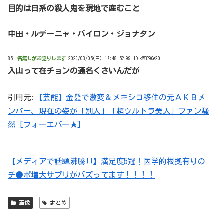
目的は日系の殺人鬼を現地で産むこと
中田・ルデーニャ・バイロン・ジョナタン
85:
名無しがお送りします
2023/03/05(日) 17:48:52.99 ID:kWBP9Qe20
入山って在チョンの通名くさいんだが
引用元:
【芸能】金髪で激変＆メキシコ移住の元ＡＫＢメ
ンバー、現在の姿が「別人」「超ウルトラ美人」ファン騒
然 [フォーエバー★]
【メディアで話題沸騰!!】満足度5冠！医学的根拠有りの
チ●ポ増大サプリがバズってます！！！！
画像
まとめ