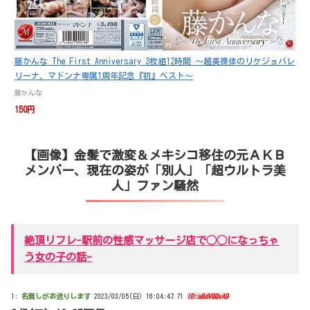
藤かんな The First Anniversary 3枚組12時間 ～超美裸体のリケジョバレ
リーナ、マドンナ専属1周年記念『初』ベスト～
藤かんな
150円
【画像】金髪で激変＆メキシコ移住の元ＡＫＢ
メンバー、現在の姿が「別人」「超ウルトラ美
人」ファン騒然
絶頂リフレ-駅前の性感マッサージ店で◯◯になっちゃ
う女の子の話-
1:
名無しがお送りします
2023/03/05(日) 16:04:47.71
ID:a8dVQQvA9