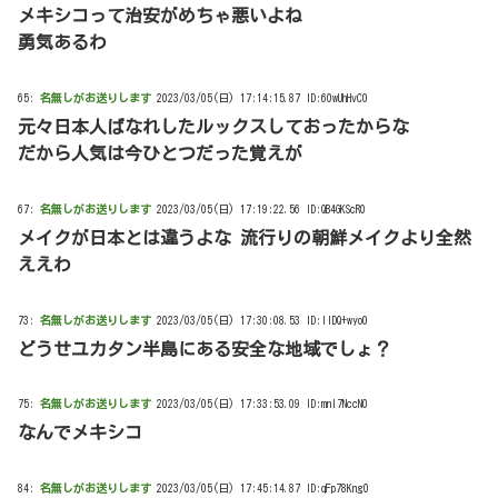
メキシコって治安がめちゃ悪いよね
勇気あるわ
65:
名無しがお送りします
2023/03/05(日) 17:14:15.87 ID:60wUhHvC0
元々日本人ばなれしたルックスしておったからな
だから人気は今ひとつだった覚えが
67:
名無しがお送りします
2023/03/05(日) 17:19:22.56 ID:QB4GKScR0
メイクが日本とは違うよな 流行りの朝鮮メイクより全然
ええわ
73:
名無しがお送りします
2023/03/05(日) 17:30:08.53 ID:llDQ+wyo0
どうせユカタン半島にある安全な地域でしょ？
75:
名無しがお送りします
2023/03/05(日) 17:33:53.09 ID:mnl7NccN0
なんでメキシコ
84:
名無しがお送りします
2023/03/05(日) 17:45:14.87 ID:qFp78Kng0