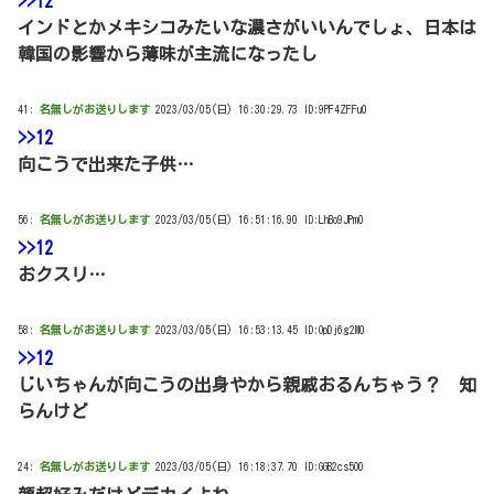
>>12
インドとかメキシコみたいな濃さがいいんでしょ、日本は
韓国の影響から薄味が主流になったし
41:
名無しがお送りします
2023/03/05(日) 16:30:29.73 ID:9PF4ZFFu0
>>12
向こうで出来た子供…
56:
名無しがお送りします
2023/03/05(日) 16:51:16.90 ID:LhBo9JPm0
>>12
おクスリ…
58:
名無しがお送りします
2023/03/05(日) 16:53:13.45 ID:OpDj6g2M0
>>12
じいちゃんが向こうの出身やから親戚おるんちゃう？ 知
らんけど
24:
名無しがお送りします
2023/03/05(日) 16:18:37.70 ID:GGB2cs5O0