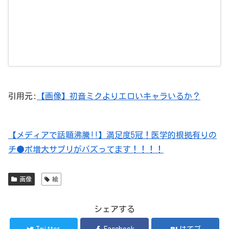
引用元:
【画像】初音ミクよりエロいキャラいるか？
【メディアで話題沸騰!!】満足度5冠！医学的根拠有りの
チ●ポ増大サプリがバズってます！！！！
画像
絵
シェアする