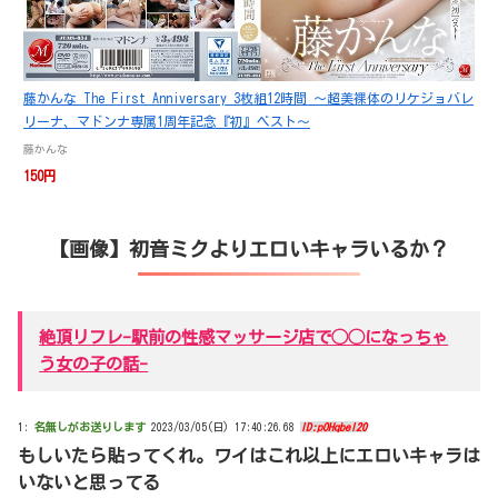
藤かんな The First Anniversary 3枚組12時間 ～超美裸体のリケジョバレ
リーナ、マドンナ専属1周年記念『初』ベスト～
藤かんな
150円
【画像】初音ミクよりエロいキャラいるか？
絶頂リフレ-駅前の性感マッサージ店で◯◯になっちゃ
う女の子の話-
1:
名無しがお送りします
2023/03/05(日) 17:40:26.68
ID:pOHqbeI20
もしいたら貼ってくれ。ワイはこれ以上にエロいキャラは
いないと思ってる