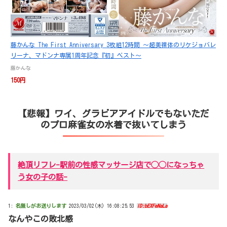
藤かんな The First Anniversary 3枚組12時間 ～超美裸体のリケジョバレ
リーナ、マドンナ専属1周年記念『初』ベスト～
藤かんな
150円
【悲報】ワイ、グラビアアイドルでもないただ
のプロ麻雀女の水着で抜いてしまう
絶頂リフレ-駅前の性感マッサージ店で◯◯になっちゃ
う女の子の話-
1:
名無しがお送りします
2023/03/02(木) 16:08:25.53
ID:bEXFeNaLa
なんやこの敗北感