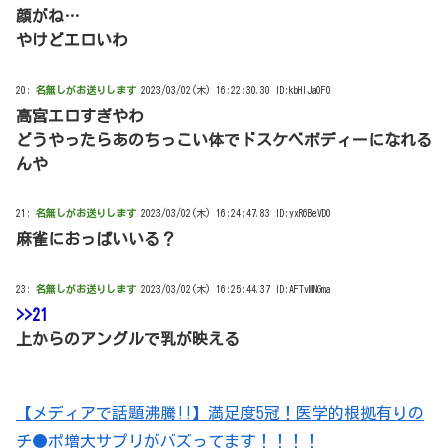
顔がね…
やけどエロいわ
20:
名無しがお送りします
2023/03/02(木) 16:22:30.30 ID:kbHIJa0F0
高宮エロすぎやわ
どうやったらあのちっこい体でドスケベボディーになれる
んや
21:
名無しがお送りします
2023/03/02(木) 16:24:47.83 ID:yxR6BeVD0
麻雀におっぱいいる？
23:
名無しがお送りします
2023/03/02(木) 16:25:44.37 ID:AFTvMNGma
>>21
上からのアングルで乳が映える
【メディアで話題沸騰!!】満足度5冠！医学的根拠有りの
チ●ポ増大サプリがバズってます！！！！