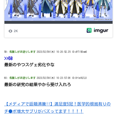
59:
名無しがお送りします
2023/02/09(木) 10:20:52.25 ID:dYTl50sm0
>>58
最新のやつスゲェ劣化やな
60:
名無しがお送りします
2023/02/09(木) 10:23:57.06 ID:G+IeVS/L0
最新の研究の結果やから受け入れろ
【メディアで話題沸騰!!】満足度5冠！医学的根拠有りの
チ●ポ増大サプリがバズってます！！！！