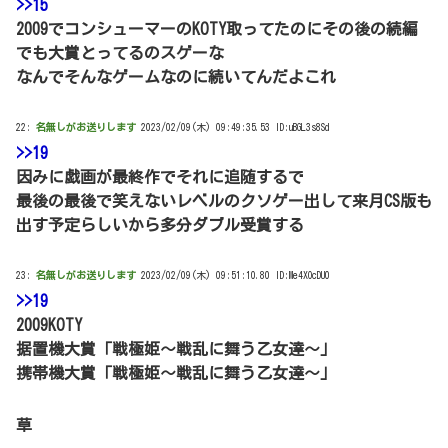
>>15
2009でコンシューマーのKOTY取ってたのにその後の続編
でも大賞とってるのスゲーな
なんでそんなゲームなのに続いてんだよこれ
22:
名無しがお送りします
2023/02/09(木) 09:49:35.53 ID:uBGL3s8Sd
>>19
因みに戯画が最終作でそれに追随するで
最後の最後で笑えないレベルのクソゲー出して来月CS版も
出す予定らしいから多分ダブル受賞する
23:
名無しがお送りします
2023/02/09(木) 09:51:10.80 ID:Me4XOcDU0
>>19
2009KOTY
据置機大賞「戦極姫～戦乱に舞う乙女達～」
携帯機大賞「戦極姫～戦乱に舞う乙女達～」
草