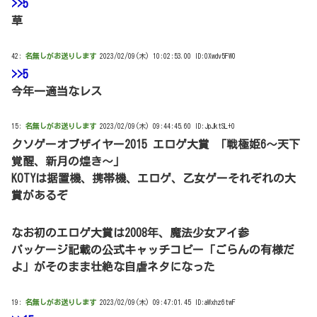
>>5
草
42:
名無しがお送りします
2023/02/09(木) 10:02:53.00 ID:0Xwdv5FW0
>>5
今年一適当なレス
15:
名無しがお送りします
2023/02/09(木) 09:44:45.60 ID:JpJktSL+0
クソゲーオブザイヤー2015 エロゲ大賞 「戦極姫6〜天下
覚醒、新月の煌き〜」
KOTYは据置機、携帯機、エロゲ、乙女ゲーそれぞれの大
賞があるぞ
なお初のエロゲ大賞は2008年、魔法少女アイ参
パッケージ記載の公式キャッチコピー「ごらんの有様だ
よ」がそのまま壮絶な自虐ネタになった
19:
名無しがお送りします
2023/02/09(木) 09:47:01.45 ID:aWxhz6twF