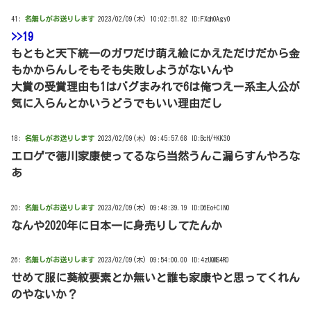
41:
名無しがお送りします
2023/02/09(木) 10:02:51.82 ID:FXqhOAgy0
>>19
もともと天下統一のガワだけ萌え絵にかえただけだから金
もかからんしそもそも失敗しようがないんや
大賞の受賞理由も1はバグまみれで6は俺つえー系主人公が
気に入らんとかいうどうでもいい理由だし
18:
名無しがお送りします
2023/02/09(木) 09:45:57.68 ID:BcH/+KK30
エロゲで徳川家康使ってるなら当然うんこ漏らすんやろな
あ
20:
名無しがお送りします
2023/02/09(木) 09:48:39.19 ID:D6Eo+ClN0
なんや2020年に日本一に身売りしてたんか
26:
名無しがお送りします
2023/02/09(木) 09:54:00.00 ID:4zUQMS4R0
せめて服に葵紋要素とか無いと誰も家康やと思ってくれん
のやないか？