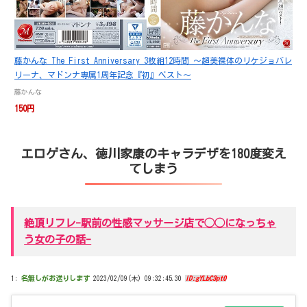
藤かんな The First Anniversary 3枚組12時間 ～超美裸体のリケジョバレ
リーナ、マドンナ専属1周年記念『初』ベスト～
藤かんな
150円
エロゲさん、徳川家康のキャラデザを180度変え
てしまう
絶頂リフレ-駅前の性感マッサージ店で◯◯になっちゃ
う女の子の話-
1:
名無しがお送りします
2023/02/09(木) 09:32:45.30
ID:gYLbC3pt0