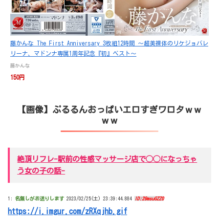
藤かんな The First Anniversary 3枚組12時間 ～超美裸体のリケジョバレ
リーナ、マドンナ専属1周年記念『初』ベスト～
藤かんな
150円
【画像】ぷるるんおっぱいエロすぎワロタｗｗ
ｗｗ
絶頂リフレ-駅前の性感マッサージ店で◯◯になっちゃ
う女の子の話-
1:
名無しがお送りします
2023/02/25(土) 23:39:44.884
ID:29msuGZZ0
https://i.imgur.com/zRXqjhb.gif