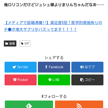
俺ロリコンだけどジュシュ様よりまりんちゃんだなあ……
【メディアで話題沸騰!!】満足度5冠！医学的根拠有りの
チ●ポ増大サプリがバズってます！！！！
画像
GIF
シェアする
Twitter
Facebook
はてブ
Pocket
LINE
コピー
#フォローする