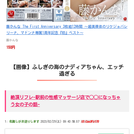
藤かんな The First Anniversary 3枚組12時間 ～超美裸体のリケジョバレ
リーナ、マドンナ専属1周年記念『初』ベスト～
藤かんな
150円
【画像】ふしぎの海のナディアちゃん、エッチ
過ぎる
絶頂リフレ-駅前の性感マッサージ店で◯◯になっちゃ
う女の子の話-
1:
名無しがお送りします
2023/02/25(土) 09:43:58.07
ID:Cas3Fz170