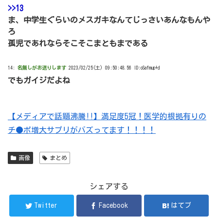
>>13
ま、中学生ぐらいのメスガキなんてじっさいあんなもんや
ろ
孤児であれならそこそこまともまである
14:
名無しがお送りします
2023/02/25(土) 09:50:48.56 ID:oSafmup+d
でもガイジだよね
【メディアで話題沸騰!!】満足度5冠！医学的根拠有りの
チ●ポ増大サプリがバズってます！！！！
画像
まとめ
シェアする
Twitter
Facebook
はてブ