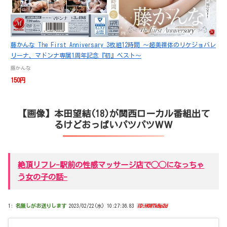
藤かんな The First Anniversary 3枚組12時間 ～超美裸体のリケジョバレ
リーナ、マドンナ専属1周年記念『初』ベスト～
藤かんな
150円
【画像】本田望結(18)が関西ローカル番組出て
るけどおっぱいパツパツＷＷ
絶頂リフレ-駅前の性感マッサージ店で◯◯になっちゃ
う女の子の話-
1:
名無しがお送りします
2023/02/22(水) 10:27:36.83
ID:H0WTkBp2d