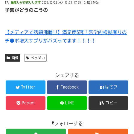
17:
名無しがお送りします
2023/02/22(水) 10:33:17.35 ID:4SDJh5+Qa
子宮がどうのこうの
【メディアで話題沸騰!!】満足度5冠！医学的根拠有りの
チ●ポ増大サプリがバズってます！！！！
画像
おっぱい
シェアする
Twitter
Facebook
はてブ
Pocket
LINE
コピー
#フォローする