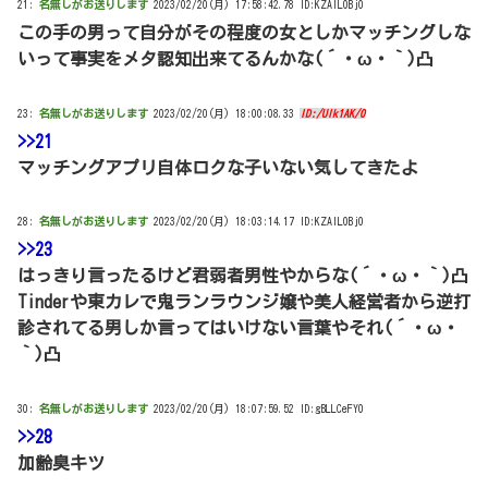
21:
名無しがお送りします
2023/02/20(月) 17:58:42.78 ID:KZAIL0Bj0
この手の男って自分がその程度の女としかマッチングしな
いって事実をメタ認知出来てるんかな(´・ω・｀)凸
23:
名無しがお送りします
2023/02/20(月) 18:00:08.33
ID:/Ulk1AK/0
>>21
マッチングアプリ自体ロクな子いない気してきたよ
28:
名無しがお送りします
2023/02/20(月) 18:03:14.17 ID:KZAIL0Bj0
>>23
はっきり言ったるけど君弱者男性やからな(´・ω・｀)凸
Tinderや東カレで鬼ランラウンジ嬢や美人経営者から逆打
診されてる男しか言ってはいけない言葉やそれ(´・ω・
｀)凸
30:
名無しがお送りします
2023/02/20(月) 18:07:59.52 ID:gBLLCeFY0
>>28
加齢臭キツ