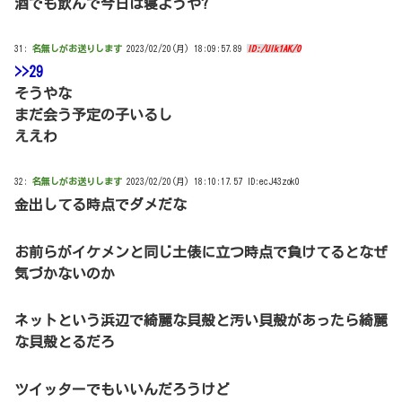
酒でも飲んで今日は寝ようや?
31:
名無しがお送りします
2023/02/20(月) 18:09:57.89
ID:/Ulk1AK/0
>>29
そうやな
まだ会う予定の子いるし
ええわ
32:
名無しがお送りします
2023/02/20(月) 18:10:17.57 ID:ecJ43zok0
金出してる時点でダメだな
お前らがイケメンと同じ土俵に立つ時点で負けてるとなぜ
気づかないのか
ネットという浜辺で綺麗な貝殻と汚い貝殻があったら綺麗
な貝殻とるだろ
ツイッターでもいいんだろうけど