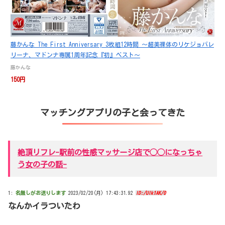
藤かんな The First Anniversary 3枚組12時間 ～超美裸体のリケジョバレ
リーナ、マドンナ専属1周年記念『初』ベスト～
藤かんな
150円
マッチングアプリの子と会ってきた
絶頂リフレ-駅前の性感マッサージ店で◯◯になっちゃ
う女の子の話-
1:
名無しがお送りします
2023/02/20(月) 17:43:31.92
ID:/Ulk1AK/0
なんかイラついたわ