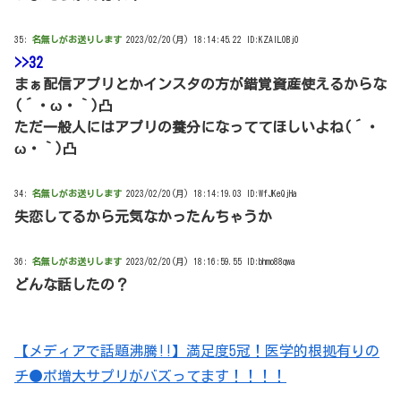
35:
名無しがお送りします
2023/02/20(月) 18:14:45.22 ID:KZAIL0Bj0
>>32
まぁ配信アプリとかインスタの方が錯覚資産使えるからな
(´・ω・｀)凸
ただ一般人にはアプリの養分になっててほしいよね(´・
ω・｀)凸
34:
名無しがお送りします
2023/02/20(月) 18:14:19.03 ID:WfJKeQjHa
失恋してるから元気なかったんちゃうか
36:
名無しがお送りします
2023/02/20(月) 18:16:59.55 ID:bhmo88qwa
どんな話したの？
【メディアで話題沸騰!!】満足度5冠！医学的根拠有りの
チ●ポ増大サプリがバズってます！！！！