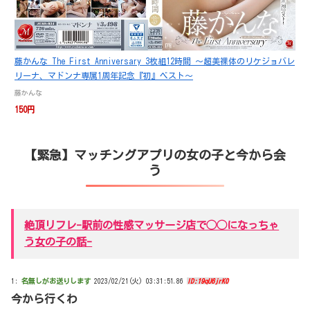
藤かんな The First Anniversary 3枚組12時間 ～超美裸体のリケジョバレ
リーナ、マドンナ専属1周年記念『初』ベスト～
藤かんな
150円
【緊急】マッチングアプリの女の子と今から会
う
絶頂リフレ-駅前の性感マッサージ店で◯◯になっちゃ
う女の子の話-
1:
名無しがお送りします
2023/02/21(火) 03:31:51.86
ID:19qU6jrK0
今から行くわ