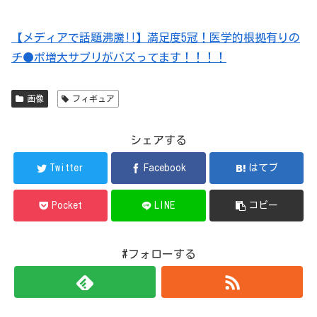
【メディアで話題沸騰!!】満足度5冠！医学的根拠有りの
チ●ポ増大サプリがバズってます！！！！
画像
フィギュア
シェアする
Twitter
Facebook
はてブ
Pocket
LINE
コピー
#フォローする