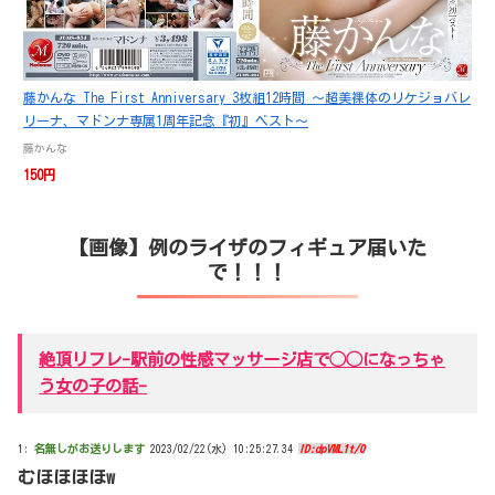
藤かんな The First Anniversary 3枚組12時間 ～超美裸体のリケジョバレ
リーナ、マドンナ専属1周年記念『初』ベスト～
藤かんな
150円
【画像】例のライザのフィギュア届いた
で！！！
絶頂リフレ-駅前の性感マッサージ店で◯◯になっちゃ
う女の子の話-
1:
名無しがお送りします
2023/02/22(水) 10:25:27.34
ID:dpVML1t/0
むほほほほw