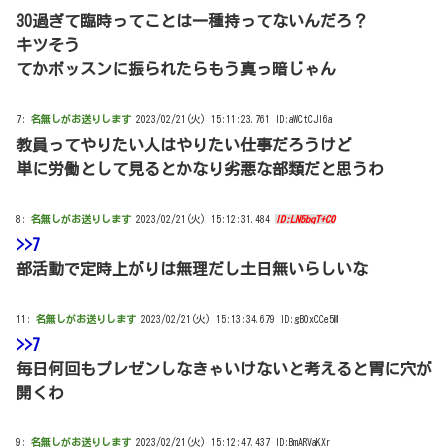
30過ぎて臨時ってことは一種持ってないんだろ？
キツそう
てかボッスンに振られたらもう真っ暗じゃん
7:
名無しがお送りします
2023/02/21(火) 15:11:23.761 ID:aWCtCJI6a
教員ってやりたい人はやりたい仕事だろうけど
単に労働として見るとかなり劣悪な部類だと思うわ
8:
名無しがお送りします
2023/02/21(火) 15:12:31.484
ID:LN5bqT+C0
>>7
部活動で定時上がりは無理だし土日無いらしいな
11:
名無しがお送りします
2023/02/21(火) 15:13:34.679 ID:gB0xCCe5M
>>7
毎日何回もプレゼンしなきゃいけないと考えると胃に穴が
開くわ
9:
名無しがお送りします
2023/02/21(火) 15:12:47.437 ID:BmARVaKXr