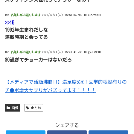
スケットダンス世代ってアラサーなの？
19:
名無しがお送りします
2023/02/21(火) 15:53:04.502 ID:VJdZdc6E0
>>15
1992年生まれだしな
連載時期と会ってる
16:
名無しがお送りします
2023/02/21(火) 15:23:43.750 ID:gNJTV90H0
30過ぎてチョーカーはないだろ
【メディアで話題沸騰!!】満足度5冠！医学的根拠有りの
チ●ポ増大サプリがバズってます！！！！
画像
まとめ
シェアする