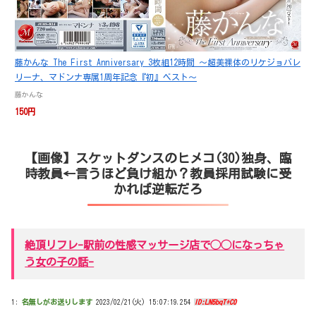
藤かんな The First Anniversary 3枚組12時間 ～超美裸体のリケジョバレ
リーナ、マドンナ専属1周年記念『初』ベスト～
藤かんな
150円
【画像】スケットダンスのヒメコ(30)独身、臨
時教員←言うほど負け組か？教員採用試験に受
かれば逆転だろ
絶頂リフレ-駅前の性感マッサージ店で◯◯になっちゃ
う女の子の話-
1:
名無しがお送りします
2023/02/21(火) 15:07:19.254
ID:LN5bqT+C0