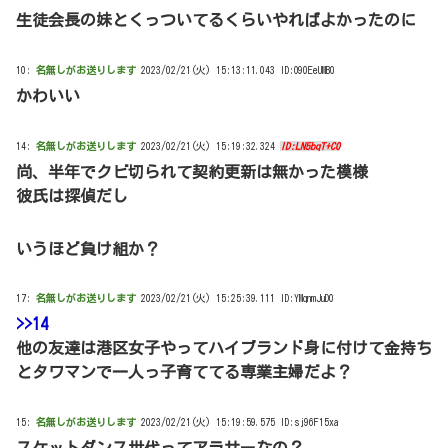
生徒会長の妹とくっついてるくらいやればよかったのに
10:
名無しがお送りします
2023/02/21(火) 15:13:11.043 ID:O90EeUMB0
かわいい
14:
名無しがお送りします
2023/02/21(火) 15:19:32.324
ID:LN5bqT+C0
尚、半年でクビ切られて契約更新は無かった模様
彼氏は探偵だし
いうほど負け組か？
17:
名無しがお送りします
2023/02/21(火) 15:25:39.111 ID:YMqnmJuD0
>>14
他の友達は港区女子やってハイブランド身に付けて金持ち
とタワマンで一人っ子育ててる専業主婦だよ？
15:
名無しがお送りします
2023/02/21(火) 15:19:59.575 ID:sj96F15xa