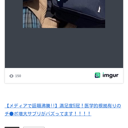
【メディアで話題沸騰!!】満足度5冠！医学的根拠有りの
チ●ポ増大サプリがバズってます！！！！