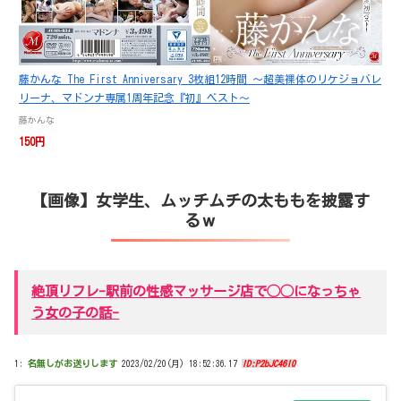
藤かんな The First Anniversary 3枚組12時間 ～超美裸体のリケジョバレ
リーナ、マドンナ専属1周年記念『初』ベスト～
藤かんな
150円
【画像】女学生、ムッチムチの太ももを披露す
るｗ
絶頂リフレ-駅前の性感マッサージ店で◯◯になっちゃ
う女の子の話-
1:
名無しがお送りします
2023/02/20(月) 18:52:36.17
ID:P2bJC46I0