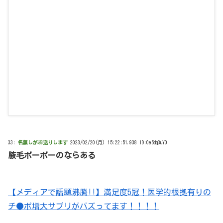
33:
名無しがお送りします
2023/02/20(月) 15:22:51.938 ID:0e5dq3uY0
腋毛ボーボーのならある
【メディアで話題沸騰!!】満足度5冠！医学的根拠有りの
チ●ポ増大サプリがバズってます！！！！