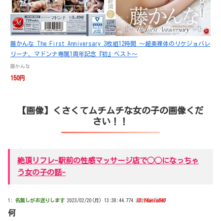
藤かんな The First Anniversary 3枚組12時間 ～超美裸体のリケジョバレ
リーナ、マドンナ専属1周年記念『初』ベスト～
藤かんな
150円
【画像】くさくてムチムチな女の子の画像くだ
さい！！
絶頂リフレ-駅前の性感マッサージ店で◯◯になっちゃ
う女の子の話-
1:
名無しがお送りします
2023/02/20(月) 13:38:44.774
ID:Y4anls640
何