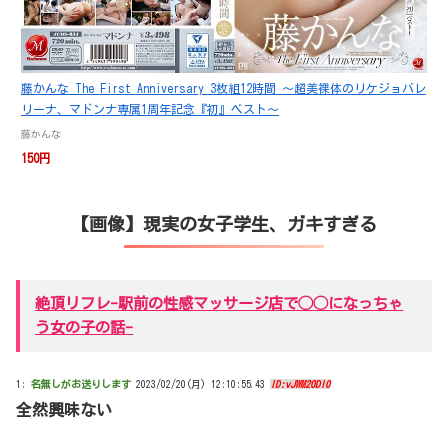
藤かんな The First Anniversary 3枚組12時間 ～超美裸体のリケジョバレ
リーナ、マドンナ専属1周年記念『初』ベスト～
藤かんな
150円
【画像】現実の女子学生、ガキすぎる
絶頂リフレ-駅前の性感マッサージ店で◯◯になっちゃ
う女の子の話-
1:
名無しがお送りします
2023/02/20(月) 12:10:55.43
ID:vJWM20Dl0
全然興味ない