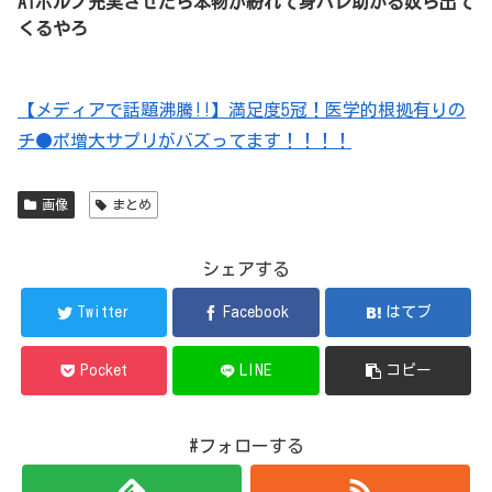
AIポルノ充実させたら本物が紛れて身バレ助かる奴ら出て
くるやろ
【メディアで話題沸騰!!】満足度5冠！医学的根拠有りの
チ●ポ増大サプリがバズってます！！！！
画像
まとめ
シェアする
Twitter
Facebook
はてブ
Pocket
LINE
コピー
#フォローする