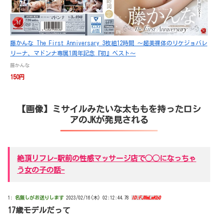
藤かんな The First Anniversary 3枚組12時間 ～超美裸体のリケジョバレ
リーナ、マドンナ専属1周年記念『初』ベスト～
藤かんな
150円
【画像】ミサイルみたいな太ももを持ったロシ
アのJKが発見される
絶頂リフレ-駅前の性感マッサージ店で◯◯になっちゃ
う女の子の話-
1:
名無しがお送りします
2023/02/16(木) 02:12:44.78
ID:FJWmLwKb0
17歳モデルだって