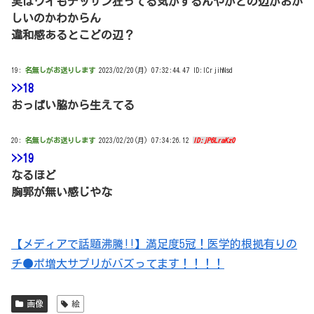
実はワイもデッサン狂ってる気がするんやがどの辺がおか
しいのかわからん
違和感あるとこどの辺？
19:
名無しがお送りします
2023/02/20(月) 07:32:44.47 ID:ICrjihNsd
>>18
おっぱい脇から生えてる
20:
名無しがお送りします
2023/02/20(月) 07:34:26.12
ID:jP6LraKz0
>>19
なるほど
胸郭が無い感じやな
【メディアで話題沸騰!!】満足度5冠！医学的根拠有りの
チ●ポ増大サプリがバズってます！！！！
画像
絵