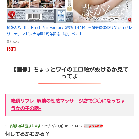
藤かんな The First Anniversary 3枚組12時間 ～超美裸体のリケジョバレ
リーナ、マドンナ専属1周年記念『初』ベスト～
藤かんな
150円
【画像】ちょっとワイのエロ絵が抜けるか見て
ってよ
絶頂リフレ-駅前の性感マッサージ店で◯◯になっちゃ
う女の子の話-
1:
名無しがお送りします
2023/02/20(月) 06:35:14.17
ID:jP6LraKz0
何してるかわかる？