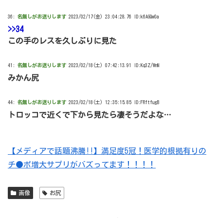
36:
名無しがお送りします
2023/02/17(金) 23:04:28.76 ID:k6AGQw0a
>>34
この手のレスを久しぶりに見た
41:
名無しがお送りします
2023/02/18(土) 07:42:13.91 ID:Kq3Z/WnN
みかん尻
44:
名無しがお送りします
2023/02/18(土) 12:35:15.85 ID:FRftfugB
トロッコで近くで下から見たら凄そうだよな…
【メディアで話題沸騰!!】満足度5冠！医学的根拠有りの
チ●ポ増大サプリがバズってます！！！！
画像
お尻