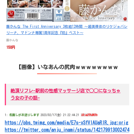
藤かんな The First Anniversary 3枚組12時間 ～超美裸体のリケジョバレ
リーナ、マドンナ専属1周年記念『初』ベスト～
藤かんな
150円
【画像】いなあんの尻肉ｗｗｗｗｗｗｗｗ
絶頂リフレ-駅前の性感マッサージ店で◯◯になっちゃ
う女の子の話-
1:
名無しがお送りします
2023/02/17(金) 21:22:44.21
ID:e2Th3R7n
https://pbs.twimg.com/media/E7s-xSfVIAUaRlR.jpg:orig
https://twitter.com/anju_inami/status/142179913002474