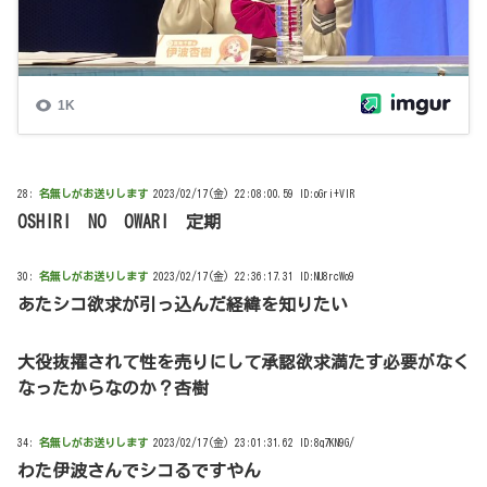
28:
名無しがお送りします
2023/02/17(金) 22:08:00.59 ID:oGri+VIR
OSHIRI NO OWARI 定期
30:
名無しがお送りします
2023/02/17(金) 22:36:17.31 ID:NU8rcWo9
あたシコ欲求が引っ込んだ経緯を知りたい
大役抜擢されて性を売りにして承認欲求満たす必要がなく
なったからなのか？杏樹
34:
名無しがお送りします
2023/02/17(金) 23:01:31.62 ID:8q7KN9G/
わた伊波さんでシコるですやん