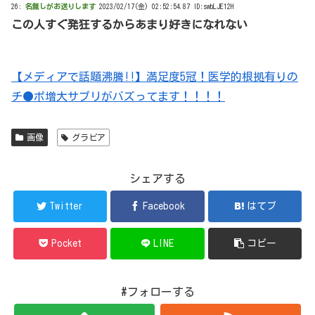
26:
名無しがお送りします
2023/02/17(金) 02:52:54.87 ID:swbLJE12H
この人すぐ発狂するからあまり好きになれない
【メディアで話題沸騰!!】満足度5冠！医学的根拠有りの
チ●ポ増大サプリがバズってます！！！！
画像
グラビア
シェアする
Twitter
Facebook
はてブ
Pocket
LINE
コピー
#フォローする