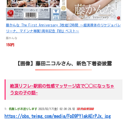
藤かんな The First Anniversary 3枚組12時間 ～超美裸体のリケジョバレ
リーナ、マドンナ専属1周年記念『初』ベスト～
藤かんな
150円
【画像】藤田ニコルさん、新色下着姿披露
絶頂リフレ-駅前の性感マッサージ店で◯◯になっちゃ
う女の子の話-
1:
名無しがお送りします
2023/02/17(金) 02:36:29.52
ID:PzGrW1XA0
https://pbs.twimg.com/media/FpD9PYIakAErPJx.jpg