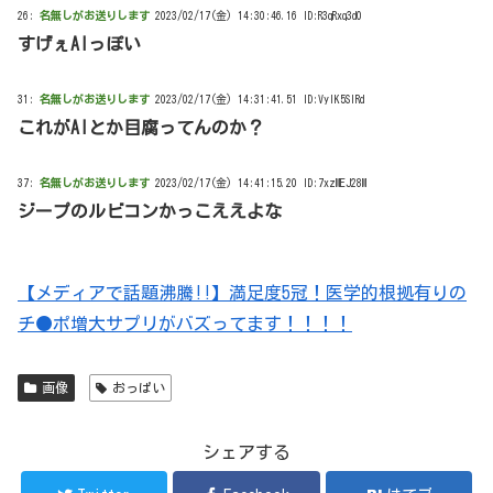
26:
名無しがお送りします
2023/02/17(金) 14:30:46.16 ID:R3qRxq3d0
すげぇAIっぽい
31:
名無しがお送りします
2023/02/17(金) 14:31:41.51 ID:VylK5SlRd
これがAIとか目腐ってんのか？
37:
名無しがお送りします
2023/02/17(金) 14:41:15.20 ID:7xzMEJ28M
ジープのルビコンかっこええよな
【メディアで話題沸騰!!】満足度5冠！医学的根拠有りの
チ●ポ増大サプリがバズってます！！！！
画像
おっぱい
シェアする