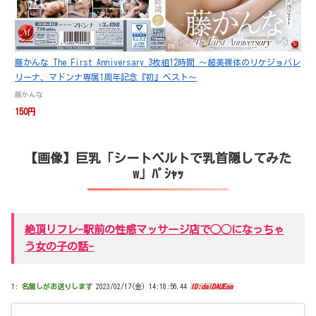
藤かんな The First Anniversary 3枚組12時間 ～超美裸体のリケジョバレ
リーナ、マドンナ専属1周年記念『初』ベスト～
藤かんな
150円
【画像】巨乳「シートベルトで乳首隠してみた
w」ﾊﾟｼｬｯ
絶頂リフレ-駅前の性感マッサージ店で◯◯になっちゃ
う女の子の話-
1:
名無しがお送りします
2023/02/17(金) 14:18:56.44
ID:daiDAUEaa