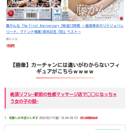
藤かんな The First Anniversary 3枚組12時間 ～超美裸体のリケジョバレ
リーナ、マドンナ専属1周年記念『初』ベスト～
藤かんな
150円
【画像】カーチャンには違いがわからないフィ
ギュアがこちらｗｗｗｗ
絶頂リフレ-駅前の性感マッサージ店で◯◯になっちゃ
う女の子の話-
1:
名無しがお送りします
2023/02/17(金) 10:04:35.121
ID:vARQEskn0