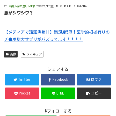
22:
名無しがお送りします
2023/02/17(金) 10:28:45.848 ID:lHAMv3MBa
服がシワシワ？
【メディアで話題沸騰!!】満足度5冠！医学的根拠有りの
チ●ポ増大サプリがバズってます！！！！
画像
フィギュア
シェアする
Twitter
Facebook
はてブ
Pocket
LINE
コピー
#フォローする