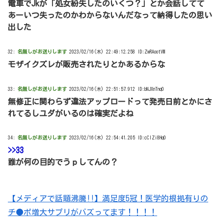
電車でJkが「処女紛失したのいくつ？」とか会話してて
あーいつ失ったのかわからないんだなって納得したの思い
出した
32:
名無しがお送りします
2023/02/16(木) 22:49:12.258 ID:ZwRAootVM
モザイクズレが販売されたりとかあるからな
33:
名無しがお送りします
2023/02/16(木) 22:51:57.912 ID:bNJXnTnq0
無修正に関わらず違法アップロードって発売日前とかにさ
れてるしユダがいるのは確実だよね
34:
名無しがお送りします
2023/02/16(木) 22:54:41.205 ID:cClZi8Hq0
>>33
誰が何の目的でうｐしてんの？
【メディアで話題沸騰!!】満足度5冠！医学的根拠有りの
チ●ポ増大サプリがバズってます！！！！