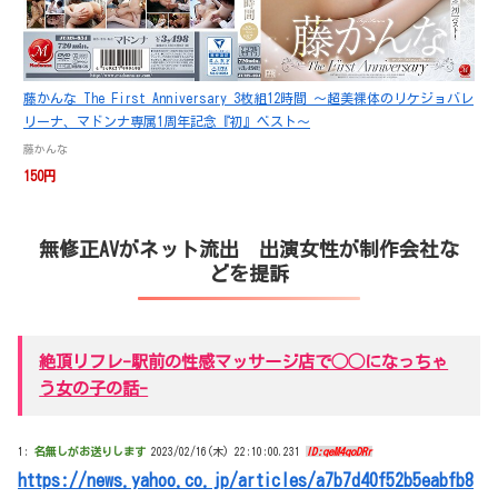
藤かんな The First Anniversary 3枚組12時間 ～超美裸体のリケジョバレ
リーナ、マドンナ専属1周年記念『初』ベスト～
藤かんな
150円
無修正AVがネット流出 出演女性が制作会社な
どを提訴
絶頂リフレ-駅前の性感マッサージ店で◯◯になっちゃ
う女の子の話-
1:
名無しがお送りします
2023/02/16(木) 22:10:00.231
ID:qeM4qoDRr
https://news.yahoo.co.jp/articles/a7b7d40f52b5eabfb8