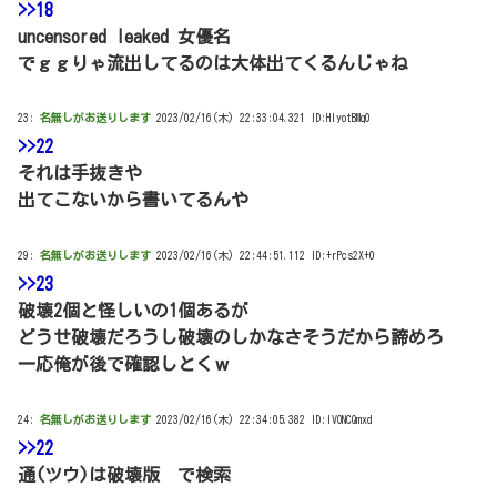
>>18
uncensored leaked 女優名
でｇｇりゃ流出してるのは大体出てくるんじゃね
23:
名無しがお送りします
2023/02/16(木) 22:33:04.321 ID:HlyotBMq0
>>22
それは手抜きや
出てこないから書いてるんや
29:
名無しがお送りします
2023/02/16(木) 22:44:51.112 ID:+rPcs2X+0
>>23
破壊2個と怪しいの1個あるが
どうせ破壊だろうし破壊のしかなさそうだから諦めろ
一応俺が後で確認しとくｗ
24:
名無しがお送りします
2023/02/16(木) 22:34:05.382 ID:lVONCQmxd
>>22
通(ツウ)は破壊版 で検索