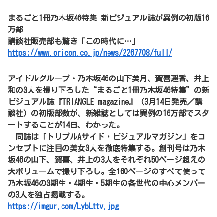
まるごと1冊乃木坂46特集 新ビジュアル誌が異例の初版16
万部
講談社販売部も驚き「この時代に…」
https://www.oricon.co.jp/news/2267708/full/
アイドルグループ・乃木坂46の山下美月、賀喜遥香、井上
和の3人を撮り下ろした“まるごと1冊乃木坂46特集”の新
ビジュアル誌『TRIANGLE magazine』（3月14日発売／講
談社）の初版部数が、新雑誌としては異例の16万部でスタ
ートすることが14日、わかった。
同誌は「トリプルAサイド・ビジュアルマガジン」をコ
ンセプトに注目の美女3人を徹底特集する。創刊号は乃木
坂46の山下、賀喜、井上の3人をそれぞれ50ページ超えの
大ボリュームで撮り下ろし。全160ページのすべて使って
乃木坂46の3期生・4期生・5期生の各世代の中心メンバー
の3人を独占掲載する。
https://imgur.com/LybLttv.jpg