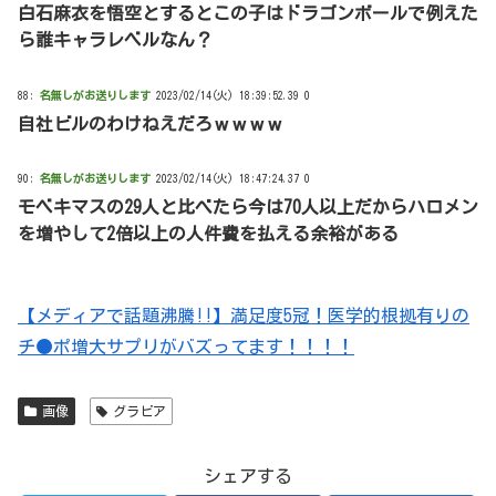
白石麻衣を悟空とするとこの子はドラゴンボールで例えた
ら誰キャラレベルなん？
88:
名無しがお送りします
2023/02/14(火) 18:39:52.39 0
自社ビルのわけねえだろｗｗｗｗ
90:
名無しがお送りします
2023/02/14(火) 18:47:24.37 0
モベキマスの29人と比べたら今は70人以上だからハロメン
を増やして2倍以上の人件費を払える余裕がある
【メディアで話題沸騰!!】満足度5冠！医学的根拠有りの
チ●ポ増大サプリがバズってます！！！！
画像
グラビア
シェアする