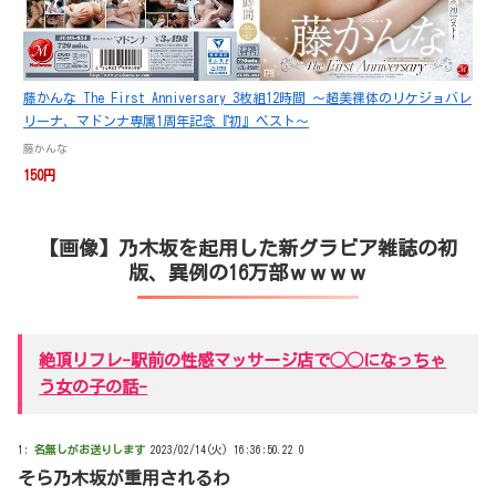
藤かんな The First Anniversary 3枚組12時間 ～超美裸体のリケジョバレ
リーナ、マドンナ専属1周年記念『初』ベスト～
藤かんな
150円
【画像】乃木坂を起用した新グラビア雑誌の初
版、異例の16万部ｗｗｗｗ
絶頂リフレ-駅前の性感マッサージ店で◯◯になっちゃ
う女の子の話-
1:
名無しがお送りします
2023/02/14(火) 16:36:50.22 0
そら乃木坂が重用されるわ