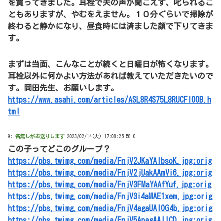
を買ってきました。耳栓で夫の声が聞こえず、叱られるこ
ともありますが、やむをえません。１０分ぐらいで掃除が
終わると静かになり、昼食時には済ました顔で下りてきま
す。
まずは当面、こんなことが続くと日曜日が怖くなります。
耳栓以外に何かよい方法があれば教えていただきたいので
す。岡田先生、お願いします。
https://www.asahi.com/articles/ASL8R4S75L8RUCFI00B.h
tml
9:
名無しがお送りします
2023/02/14(火) 17:08:25.58 0
この子ってどこのグループ？
https://pbs.twimg.com/media/FnjV2JKaYAIbsoK.jpg:orig
https://pbs.twimg.com/media/FnjV2jUakAAmVi6.jpg:orig
https://pbs.twimg.com/media/FnjV3FMaYAAfYuf.jpg:orig
https://pbs.twimg.com/media/FnjV3i4aMAE1xem.jpg:orig
https://pbs.twimg.com/media/FnjV4agaUAI0G4b.jpg:orig
https://pbs.twimg.com/media/FnjV5ApagAAllCD.jpg:orig