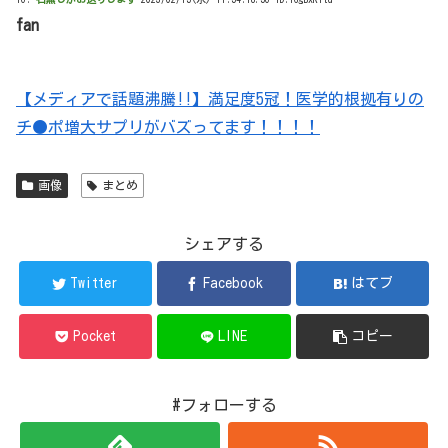
fan
【メディアで話題沸騰!!】満足度5冠！医学的根拠有りの
チ●ポ増大サプリがバズってます！！！！
画像
まとめ
シェアする
Twitter
Facebook
はてブ
Pocket
LINE
コピー
#フォローする