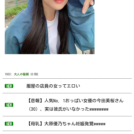
1003:
大人の秘密
ID:RSS
服屋の店員の女ってエロい
NEW
【悲報】人気No. 1おっぱい女優の今田美桜さん
NEW
（30）、実は彼氏がいなかったwwwwwwww
【母乳】大原優乃ちゃん妊娠発覚wwwww
NEW