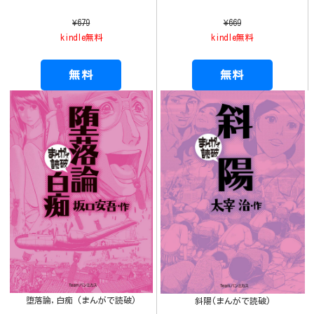
¥679
¥669
kindle無料
kindle無料
無料
無料
堕落論,白痴 (まんがで読破)
斜陽(まんがで読破)