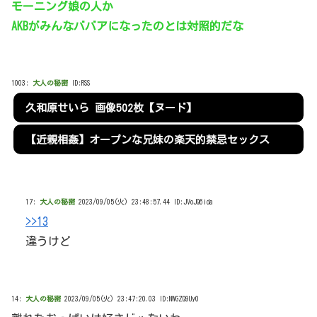
モーニング娘の人か
AKBがみんなババアになったのとは対照的だな
1003:
大人の秘密
ID:RSS
久和原せいら 画像502枚【ヌード】
【近親相姦】オープンな兄妹の楽天的禁忌セックス
17:
大人の秘密
2023/09/05(火) 23:48:57.44 ID:JVoJQ6ida
>>13
違うけど
14:
大人の秘密
2023/09/05(火) 23:47:20.03 ID:NWGZQ9Uy0