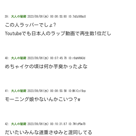
39:
大人の秘密
2023/09/06(水) 00:06:53.80 ID:7xDz98bc0
この人ラッパーでしょ?
Youtubeでも日本人のラップ動画で再生数1位だし
40:
大人の秘密
2023/09/06(水) 00:07:45.70 ID:r8uhVHA3d
めちゃイケの頃は何か芋臭かったよな
41:
大人の秘密
2023/09/06(水) 00:08:53.58 ID:BKICyI5cp
モーニング娘やないんかこいつ？w
42:
大人の秘密
2023/09/06(水) 00:10:31.87 ID:7WlyPGw70
だいたいみんな道重さゆみと混同してる