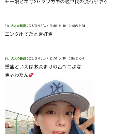
モー娘とか今のZクソガキの親世代の流行りやろ
24:
大人の秘密
2023/09/05(火) 23:54:34.19 ID:vXhFe64Zd
エンタ出てたとき好き
25:
大人の秘密
2023/09/05(火) 23:54:54.18 ID:NNVZSvGK0
重盛といえばお決まりの舌ペロよな
きゃわたん