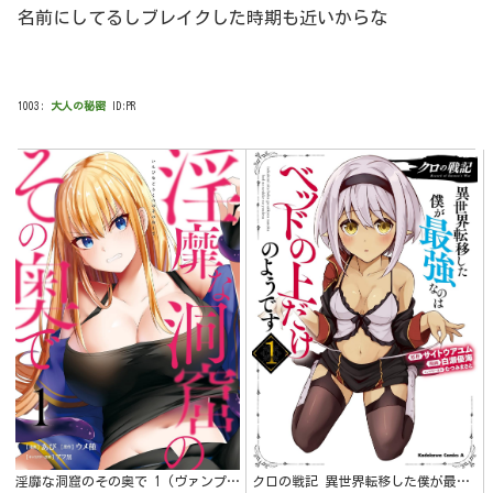
名前にしてるしブレイクした時期も近いからな
1003:
大人の秘密
ID:PR
淫靡な洞窟のその奥で 1 (ヴァンプコミックス)
クロの戦記 異世界転移した僕が最強なのはベッドの上だけのようです （１） (角川コミックス・エース)