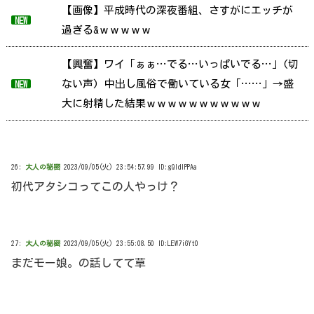
【画像】平成時代の深夜番組、さすがにエッチが
NEW
過ぎる&ｗｗｗｗｗ
【興奮】ワイ「ぁぁ…でる…いっぱいでる…」(切
ない声) 中出し風俗で働いている女「……」→盛
NEW
大に射精した結果ｗｗｗｗｗｗｗｗｗｗｗ
26:
大人の秘密
2023/09/05(火) 23:54:57.99 ID:gQIdlPPAa
初代アタシコってこの人やっけ？
27:
大人の秘密
2023/09/05(火) 23:55:08.50 ID:LEW7iGYt0
まだモー娘。の話してて草