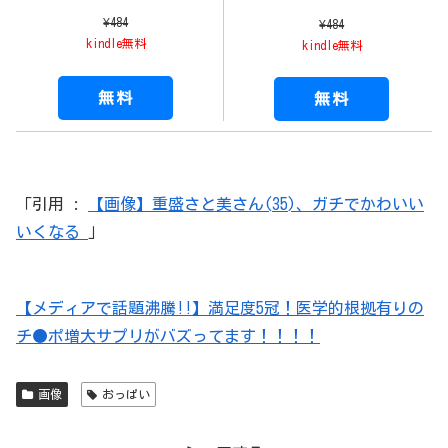
¥484
¥484
kindle無料
kindle無料
無料
無料
引用 :
【画像】重盛さと美さん(35)、ガチでかわいい
いくなる
【メディアで話題沸騰!!】満足度5冠！医学的根拠有りの
チ●ポ増大サプリがバズってます！！！！
画像
おっぱい