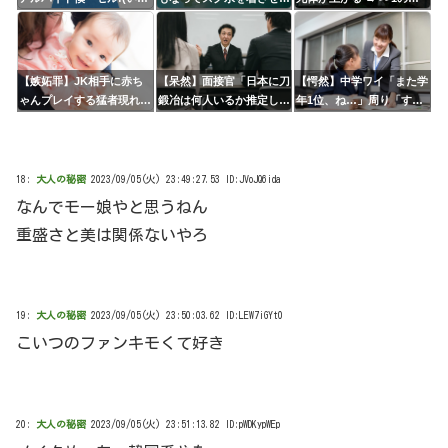
揉め事は避けよう)」
れている！｣⇒結果ｗｗｗ
言に違和感が多くスレ内も
騒然⇒・・！！！
【嫉妬罪】JK相手に赤ち
【呆然】面接官「日本に刀
【愕然】中学ワイ「また学
ゃんプレイする猛者現れる
鍛冶は何人いるか推定して
年1位、ね…」周り「すげ
www
ください」 俺「188人で
え！東大行け！」⇒結果
す」 面接官「どういう風
www
に考えましたか？」俺「知
ってました」⇒結果www
18:
大人の秘密
2023/09/05(火) 23:49:27.53 ID:JVoJQ6ida
なんでモー娘やと思うねん
重盛さと美は関係ないやろ
19:
大人の秘密
2023/09/05(火) 23:50:03.62 ID:LEW7iGYt0
こいつのファンキモくて好き
20:
大人の秘密
2023/09/05(火) 23:51:13.82 ID:pWDKypWEp