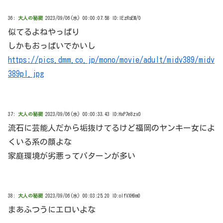
36:
大人の秘密
2023/09/06(水) 00:00:07.58 ID:lEzRsEM/0
似てるよねやっぱり
しかもおっぱいでかいし
https://pics.dmm.co.jp/mono/movie/adult/midv389/midv
389pl.jpg
37:
大人の秘密
2023/09/06(水) 00:00:33.43 ID:HxP7e8zx0
流石に芸能人だから垢抜けてるけど福岡のヤンキー女によ
くいる系の顔よな
家庭環境が劣悪ってパターンが多い
38:
大人の秘密
2023/09/06(水) 00:03:25.20 ID:olfVXH9m0
まあふつうにエロいよな