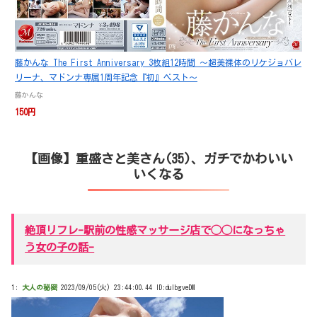
藤かんな The First Anniversary 3枚組12時間 ～超美裸体のリケジョバレ
リーナ、マドンナ専属1周年記念『初』ベスト～
藤かんな
150円
【画像】重盛さと美さん(35)、ガチでかわいい
いくなる
絶頂リフレ-駅前の性感マッサージ店で◯◯になっちゃ
う女の子の話-
1:
大人の秘密
2023/09/05(火) 23:44:00.44 ID:duIbgveDM