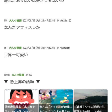
離れたおっぱいは好きじゃないわ
15:
大人の秘密
2023/09/05(火) 23:47:33.80 ID:kXe28sjZ0
なんだアフィスレか
16:
大人の秘密
2023/09/05(火) 23:47:52.67 ID:PTvQNLuq0
世界一可愛い
1003:
大人の秘密
ID:RSS
▼ 急上昇の話題 ▼
回転寿司屋客「水くれや」
女さん ｢アイドルが19歳に
【速報】ワイの近所の川、
アルバイト僕「セルf(いや
もなってスク水を着させら
死体が上がる → >>1の発