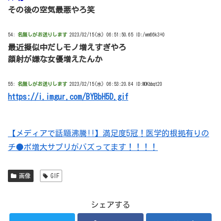
その後の空気最悪やろ笑
54:
名無しがお送りします
2023/02/15(水) 06:51:50.65 ID:/wm66k3+0
最近擬似中だしモノ増えすぎやろ
顔射が嫌な女優増えたんか
55:
名無しがお送りします
2023/02/15(水) 06:53:20.84 ID:MOKbbqt20
https://i.imgur.com/BYBbH5D.gif
【メディアで話題沸騰!!】満足度5冠！医学的根拠有りの
チ●ポ増大サプリがバズってます！！！！
画像
GIF
シェアする