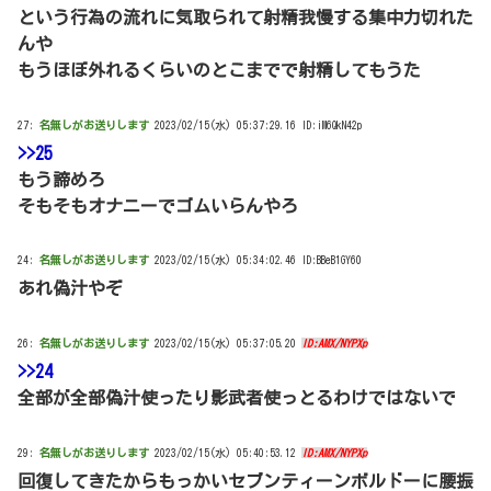
という行為の流れに気取られて射精我慢する集中力切れた
んや
もうほぼ外れるくらいのとこまでで射精してもうた
27:
名無しがお送りします
2023/02/15(水) 05:37:29.16 ID:iM6QkN42p
>>25
もう諦めろ
そもそもオナニーでゴムいらんやろ
24:
名無しがお送りします
2023/02/15(水) 05:34:02.46 ID:BBeB1GY60
あれ偽汁やぞ
26:
名無しがお送りします
2023/02/15(水) 05:37:05.20
ID:AMX/NYPXp
>>24
全部が全部偽汁使ったり影武者使っとるわけではないで
29:
名無しがお送りします
2023/02/15(水) 05:40:53.12
ID:AMX/NYPXp
回復してきたからもっかいセブンティーンボルドーに腰振