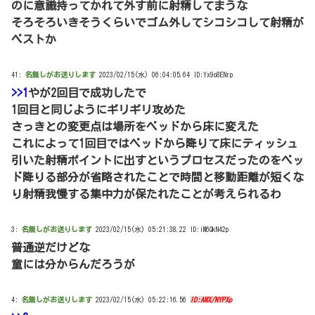
のに意識持ってかれて外す前に射精してまうな
そろそろいきそうくらいでゴム外してシコシコして射精が
ベストか
41:
名無しがお送りします
2023/02/15(水) 06:04:05.64 ID:Yx9o8ENrp
>>1
やが2回目で成功したで
1回目と同じようにギリギリ攻めた
さっきとの変更点は場所をベッドから床に変えた
これによって1回目ではベッドから降りて床にティッシュ
引いた射精ポイントに出すというプロセスだったのをベッ
ド降りる部分が省略されたことで時間と移動距離が短くな
り射精我慢する集中力が保たれたことが考えられるわ
3:
名無しがお送りします
2023/02/15(水) 05:21:38.22 ID:iM6QkN42p
普通逆だけどな
童には分からんだろうが
4:
名無しがお送りします
2023/02/15(水) 05:22:16.56
ID:AMX/NYPXp