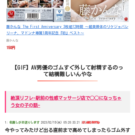
藤かんな The First Anniversary 3枚組12時間 ～超美裸体のリケジョバレ
リーナ、マドンナ専属1周年記念『初』ベスト～
藤かんな
150円
【GIF】AV男優のゴムすぐ外して射精するのっ
て結構難しいんやな
絶頂リフレ-駅前の性感マッサージ店で◯◯になっちゃ
う女の子の話-
1:
名無しがお送りします
2023/02/15(水) 05:20:33.21
ID:AMX/NYPXp
今やってみたけど出る直前まで高めてしまったらゴム外す