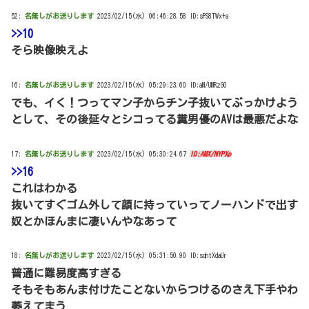
52:
名無しがお送りします
2023/02/15(水) 06:46:28.58 ID:sPS8TWx+a
>>10
そら映像映えよ
16:
名無しがお送りします
2023/02/15(水) 05:29:23.60 ID:aM/UMRzG0
でも、イく！つってマン子からチン子抜いてぶっかけよう
として、その後延々とシコってる糞男優のAVは最悪だよな
17:
名無しがお送りします
2023/02/15(水) 05:30:24.67
ID:AMX/NYPXp
>>16
これはわかる
抜いてすぐゴム外して顔に持っていってノーハンドで出す
奴とかほんまに凄いんやなあって
18:
名無しがお送りします
2023/02/15(水) 05:31:50.90 ID:sqhtXdaUr
普通に難易度高すぎる
そもそもあんま付けたことないからつけるのさえ下手やわ
萎えてまう