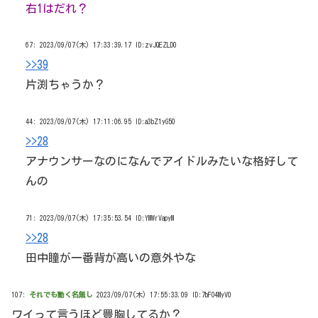
右1はだれ？
67:
2023/09/07(木) 17:33:39.17 ID:zvJQEZLD0
>>39
片渕ちゃうか？
44:
2023/09/07(木) 17:11:06.95 ID:a3bZ1yG50
>>28
アナウンサーなのになんでアイドルみたいな格好して
んの
71:
2023/09/07(木) 17:35:53.54 ID:YMWrVapyM
>>28
田中瞳が一番背が高いの意外やな
107:
それでも動く名無し
2023/09/07(木) 17:55:33.09 ID:7bFO4MyV0
ワイって言うほど豊胸してるか？