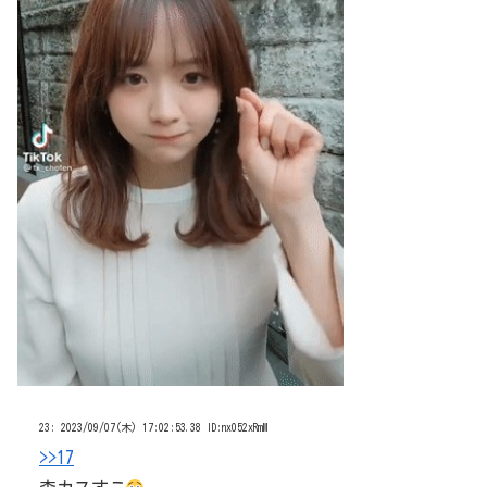
23:
2023/09/07(木) 17:02:53.38 ID:nx052xRmM
>>17