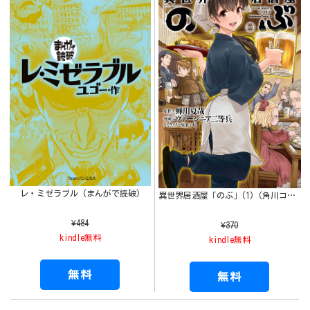
レ・ミゼラブル (まんがで読破)
異世界居酒屋「のぶ」(1) (角川コミックス・エース)
¥484
¥370
kindle無料
kindle無料
無料
無料