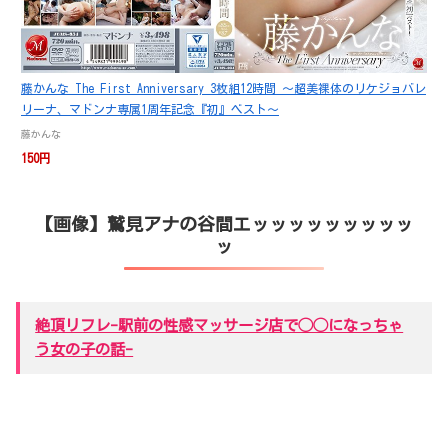
藤かんな The First Anniversary 3枚組12時間 ～超美裸体のリケジョバレ
リーナ、マドンナ専属1周年記念『初』ベスト～
藤かんな
150円
【画像】鷲見アナの谷間エッッッッッッッッッ
ッ
絶頂リフレ-駅前の性感マッサージ店で◯◯になっちゃ
う女の子の話-