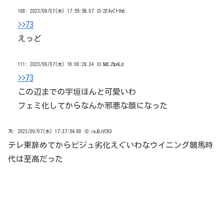
108:
2023/09/07(木) 17:55:58.07 ID:2E4yC+thd
>>73
えっど
111:
2023/09/07(木) 18:00:28.34 ID:NdCJ5p4Ld
>>73
この辺までの宇垣ほんと可愛いわ
フェミ化してからなんか邪悪な顔になった
76:
2023/09/07(木) 17:37:54.88 ID:iaJQjVCK0
テレ東辞めてからビジュ劣化えぐいわなウイニング競馬時
代は至高だった