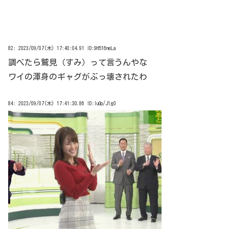
82:
2023/09/07(木) 17:40:04.91 ID:9H516neLa
調べたら鷲見（すみ）って言うんやな
ワイの渾身のギャグがぶっ壊されたわ
84:
2023/09/07(木) 17:41:30.86 ID:IuOp/J1g0