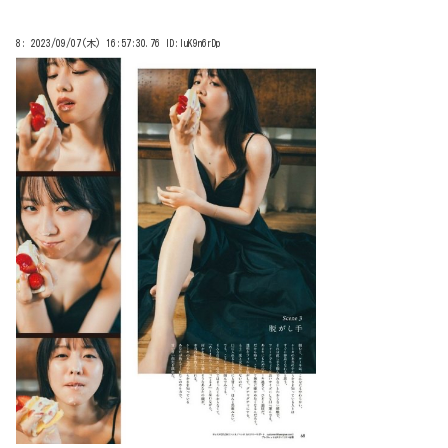
8:
2023/09/07(木) 16:57:30.76 ID:luK9n6rDp