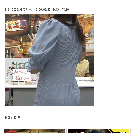
119:
2023/09/07(木) 18:06:09.48 ID:X9llFCqb0
1003:
ID:PR