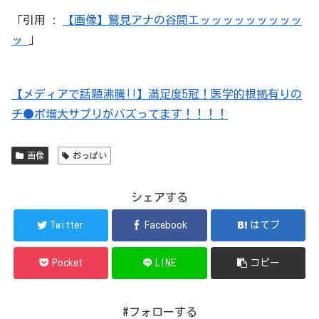
引用 :
【画像】鷲見アナの谷間エッッッッッッッッッ
ッ
【メディアで話題沸騰!!】満足度5冠！医学的根拠有りの
チ●ポ増大サプリがバズってます！！！！
画像
おっぱい
シェアする
Twitter
Facebook
はてブ
Pocket
LINE
コピー
#フォローする