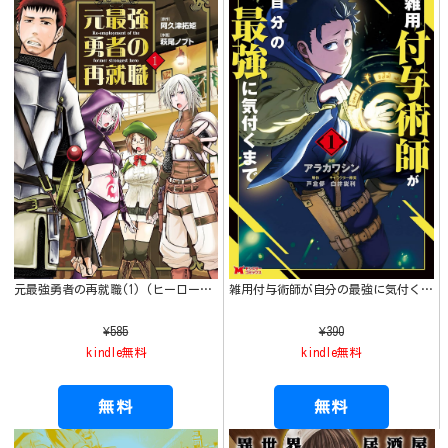
元最強勇者の再就職(1) (ヒーローズコミックス わいるど)
雑用付与術師が自分の最強に気付くまで（コミック） ： 1 (モンスターコミックス)
¥585
¥390
kindle無料
kindle無料
無料
無料