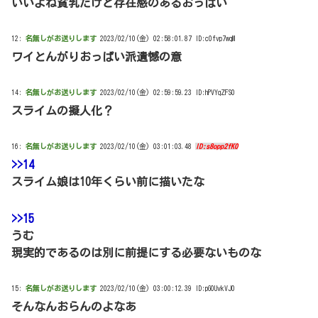
いいよね貧乳だけど存在感のあるおっぱい
12:
名無しがお送りします
2023/02/10(金) 02:58:01.87 ID:c0fvp7wqM
ワイとんがりおっぱい派遺憾の意
14:
名無しがお送りします
2023/02/10(金) 02:59:59.23 ID:hPVYqZFS0
スライムの擬人化？
16:
名無しがお送りします
2023/02/10(金) 03:01:03.48
ID:s8opp2fK0
>>14
スライム娘は10年くらい前に描いたな
>>15
うむ
現実的であるのは別に前提にする必要ないものな
15:
名無しがお送りします
2023/02/10(金) 03:00:12.39 ID:pG0UvkVJ0
そんなんおらんのよなあ