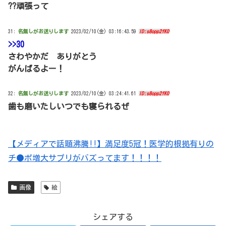
??頑張って
31:
名無しがお送りします
2023/02/10(金) 03:16:43.59
ID:s8opp2fK0
>>30
さわやかだ ありがとう
がんばるよー！
32:
名無しがお送りします
2023/02/10(金) 03:24:41.61
ID:s8opp2fK0
歯も磨いたしいつでも寝られるぜ
【メディアで話題沸騰!!】満足度5冠！医学的根拠有りの
チ●ポ増大サプリがバズってます！！！！
画像
絵
シェアする