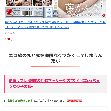
藤かんな The First Anniversary 3枚組12時間 ～超美裸体のリケジョバレ
リーナ、マドンナ専属1周年記念『初』ベスト～
藤かんな
150円
エロ絵の乳と尻を際限なくでかくしてしまうん
だが
絶頂リフレ-駅前の性感マッサージ店で◯◯になっちゃ
う女の子の話-
1:
名無しがお送りします
2023/02/10(金) 02:54:28.01
ID:s8opp2fK0