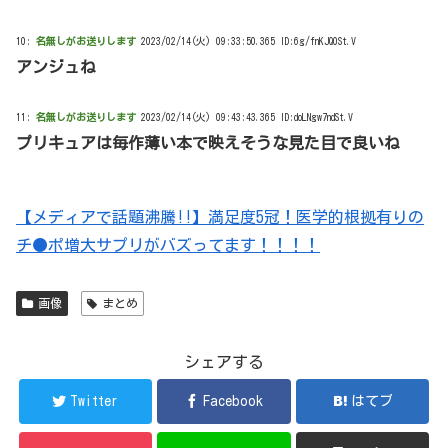
10:
名無しがお送りします
2023/02/14(火) 09:33:50.365 ID:6g/fnKJQ0St.V
アンジュね
11:
名無しがお送りします
2023/02/14(火) 09:43:43.365 ID:doLNgw7ndSt.V
プリキュアは毎作薄い本で映えそうな見た目で良いね
【メディアで話題沸騰!!】満足度5冠！医学的根拠有りの
チ●ポ増大サプリがバズってます！！！！
画像
まとめ
シェアする
Twitter
Facebook
はてブ