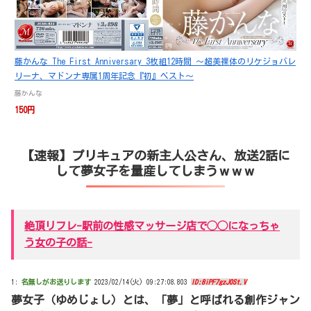
藤かんな The First Anniversary 3枚組12時間 ～超美裸体のリケジョバレ
リーナ、マドンナ専属1周年記念『初』ベスト～
藤かんな
150円
【速報】プリキュアの新主人公さん、放送2話に
して夢女子を量産してしまうｗｗｗ
絶頂リフレ-駅前の性感マッサージ店で◯◯になっちゃ
う女の子の話-
1:
名無しがお送りします
2023/02/14(火) 09:27:08.803
ID:8iPF7gzJ0St.V
夢女子（ゆめじょし）とは、「夢」と呼ばれる創作ジャン