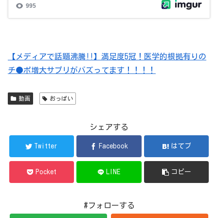
【メディアで話題沸騰!!】満足度5冠！医学的根拠有りの
チ●ポ増大サプリがバズってます！！！！
動画
おっぱい
シェアする
Twitter
Facebook
はてブ
Pocket
LINE
コピー
#フォローする