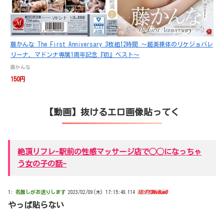
藤かんな The First Anniversary 3枚組12時間 ～超美裸体のリケジョバレ
リーナ、マドンナ専属1周年記念『初』ベスト～
藤かんな
150円
【動画】抜けるエロ画像貼ってく
絶頂リフレ-駅前の性感マッサージ店で◯◯になっちゃ
う女の子の話-
1:
名無しがお送りします
2023/02/09(木) 17:15:49.114
ID:FY3Nv8uw0
やっぱ貼らない