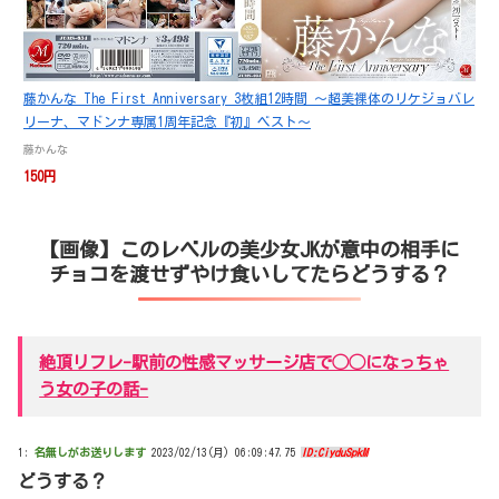
藤かんな The First Anniversary 3枚組12時間 ～超美裸体のリケジョバレ
リーナ、マドンナ専属1周年記念『初』ベスト～
藤かんな
150円
【画像】このレベルの美少女JKが意中の相手に
チョコを渡せずやけ食いしてたらどうする？
絶頂リフレ-駅前の性感マッサージ店で◯◯になっちゃ
う女の子の話-
1:
名無しがお送りします
2023/02/13(月) 06:09:47.75
ID:CiyduSpkM
どうする？