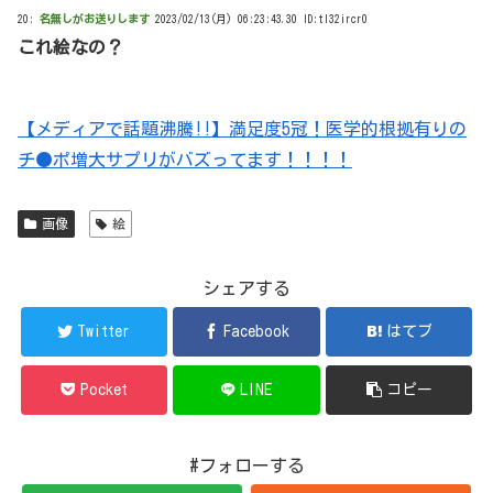
20:
名無しがお送りします
2023/02/13(月) 06:23:43.30 ID:tl32ircr0
これ絵なの？
【メディアで話題沸騰!!】満足度5冠！医学的根拠有りの
チ●ポ増大サプリがバズってます！！！！
画像
絵
シェアする
Twitter
Facebook
はてブ
Pocket
LINE
コピー
#フォローする