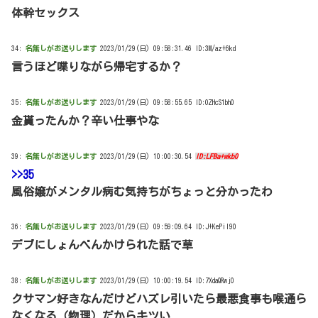
体幹セックス
34:
名無しがお送りします
2023/01/29(日) 09:58:31.46 ID:3M/az+6kd
言うほど喋りながら帰宅するか？
35:
名無しがお送りします
2023/01/29(日) 09:58:55.65 ID:OZHcS1bh0
金貰ったんか？辛い仕事やな
39:
名無しがお送りします
2023/01/29(日) 10:00:30.54
ID:LFBa+wkb0
>>35
風俗嬢がメンタル病む気持ちがちょっと分かったわ
36:
名無しがお送りします
2023/01/29(日) 09:59:09.64 ID:J+KePiI90
デブにしょんべんかけられた話で草
38:
名無しがお送りします
2023/01/29(日) 10:00:19.54 ID:7XdaQRwj0
クサマン好きなんだけどハズレ引いたら最悪食事も喉通ら
なくなる（物理）だからキツい