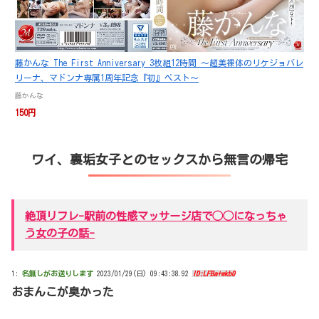
藤かんな The First Anniversary 3枚組12時間 ～超美裸体のリケジョバレ
リーナ、マドンナ専属1周年記念『初』ベスト～
藤かんな
150円
ワイ、裏垢女子とのセックスから無言の帰宅
絶頂リフレ-駅前の性感マッサージ店で◯◯になっちゃ
う女の子の話-
1:
名無しがお送りします
2023/01/29(日) 09:43:38.92
ID:LFBa+wkb0
おまんこが臭かった