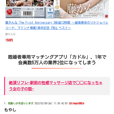
藤かんな The First Anniversary 3枚組12時間 ～超美裸体のリケジョバレ
リーナ、マドンナ専属1周年記念『初』ベスト～
藤かんな
150円
既婚者専用マッチングアプリ「カドル」、1年で
会員数5万人の業界2位になってしまう
絶頂リフレ-駅前の性感マッサージ店で◯◯になっちゃ
う女の子の話-
1:
名無しがお送りします
2023/02/08(水) 11:39:43.65
ID:+wqof8W/a
もやし