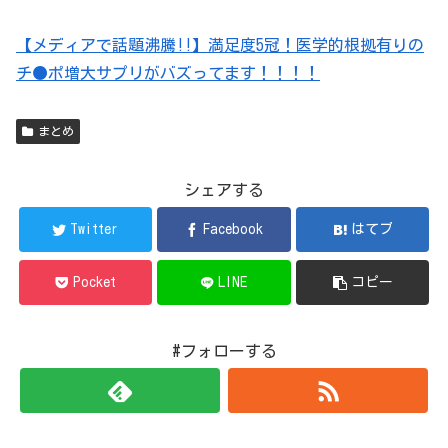
【メディアで話題沸騰!!】満足度5冠！医学的根拠有りの
チ●ポ増大サプリがバズってます！！！！
まとめ
シェアする
Twitter
Facebook
はてブ
Pocket
LINE
コピー
#フォローする