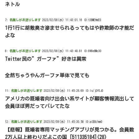
ネトル
7:
名無しがお送りします
2023/02/08(水) 11:43:01.16 ID:t3BMEHmE0
1行1行に胡散臭さ滲ませられるってもはや詐欺師の才能だ
よな
8:
名無しがお送りします
2023/02/08(水) 11:43:40.81 ID:8W8eBMc30
Twitter民の”ガーファ”好きは異常
全然ちゃうやんガーファ単体で見ても
11:
名無しがお送りします
2023/02/08(水) 11:45:26.69 ID:ls/jDf0J0
アメリカの既婚者向け出会い系サイトが顧客情報流出して
会員ほぼ男だってバレてたな
12:
名無しがお送りします
2023/02/08(水) 11:45:30.58 ID:aiDDG/mm0
【悲報】既婚者専用マッチングアプリが見つかる。会員数
2万人以上終わりだよこの国 [511335184](28)