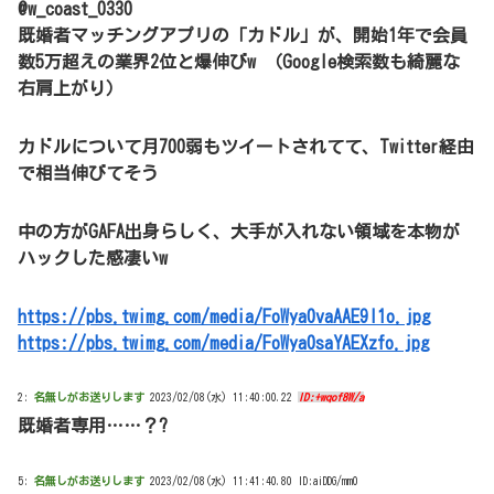
@w_coast_0330
既婚者マッチングアプリの「カドル」が、開始1年で会員
数5万超えの業界2位と爆伸びw （Google検索数も綺麗な
右肩上がり）
カドルについて月700弱もツイートされてて、Twitter経由
で相当伸びてそう
中の方がGAFA出身らしく、大手が入れない領域を本物が
ハックした感凄いw
https://pbs.twimg.com/media/FoWya0vaAAE9l1o.jpg
https://pbs.twimg.com/media/FoWya0saYAEXzfo.jpg
2:
名無しがお送りします
2023/02/08(水) 11:40:00.22
ID:+wqof8W/a
既婚者専用……？?
5:
名無しがお送りします
2023/02/08(水) 11:41:40.80 ID:aiDDG/mm0