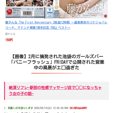
藤かんな The First Anniversary 3枚組12時間 ～超美裸体のリケジョバレ
リーナ、マドンナ専属1周年記念『初』ベスト～
藤かんな
150円
【画像】2月に摘発された池袋のガールズバー
「バニーフラッシュ」FRIDAYで公開された営業
中の風景がエ□過ぎた
絶頂リフレ-駅前の性感マッサージ店で◯◯になっちゃ
う女の子の話-
1:
名無しがお送りします
2023/03/14(火) 12:03:35.545
ID:1QFyqxuO0Pi