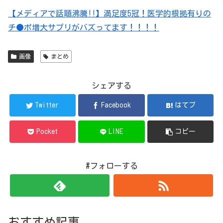
【メディアで話題沸騰!!】満足度5冠！医学的根拠有りの
チ●ポ増大サプリがバズってます！！！！
画像
まとめ
シェアする
Twitter
Facebook
はてブ
Pocket
LINE
コピー
#フォローする
おすすめ記事