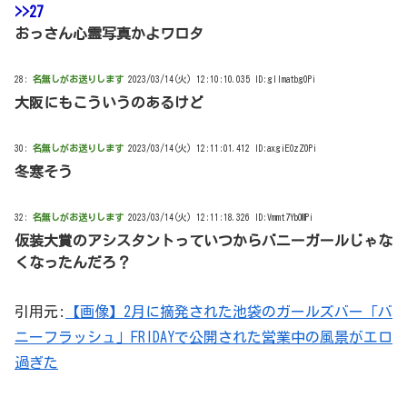
>>27
おっさん心霊写真かよワロタ
28:
名無しがお送りします
2023/03/14(火) 12:10:10.035 ID:glImatbg0Pi
大阪にもこういうのあるけど
30:
名無しがお送りします
2023/03/14(火) 12:11:01.412 ID:axgiEOzZ0Pi
冬寒そう
32:
名無しがお送りします
2023/03/14(火) 12:11:18.326 ID:Vmmt7YbOMPi
仮装大賞のアシスタントっていつからバニーガールじゃな
くなったんだろ？
引用元:
【画像】2月に摘発された池袋のガールズバー「バ
ニーフラッシュ」FRIDAYで公開された営業中の風景がエロ
過ぎた