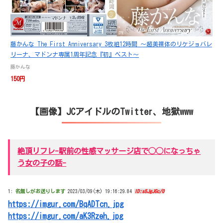
藤かんな The First Anniversary 3枚組12時間 ～超美裸体のリケジョバレ
リーナ、マドンナ専属1周年記念『初』ベスト～
藤かんな
150円
【画像】JCアイドルのTwitter、地獄www
絶頂リフレ-駅前の性感マッサージ店で◯◯になっちゃ
う女の子の話-
1:
名無しがお送りします
2023/03/09(木) 19:16:29.84
ID:s5JgJGc/0
https://imgur.com/BqADTcn.jpg
https://imgur.com/aK3Rzeh.jpg