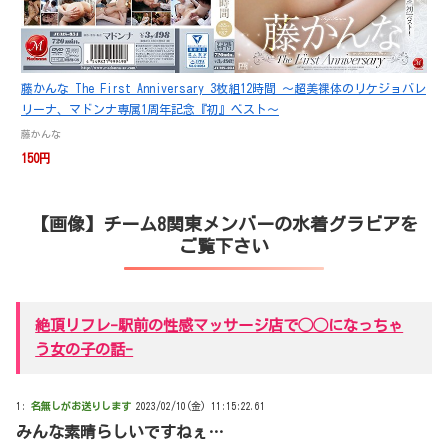
藤かんな The First Anniversary 3枚組12時間 ～超美裸体のリケジョバレ
リーナ、マドンナ専属1周年記念『初』ベスト～
藤かんな
150円
【画像】チーム8関東メンバーの水着グラビアを
ご覧下さい
絶頂リフレ-駅前の性感マッサージ店で◯◯になっちゃ
う女の子の話-
1:
名無しがお送りします
2023/02/10(金) 11:15:22.61
みんな素晴らしいですねぇ…