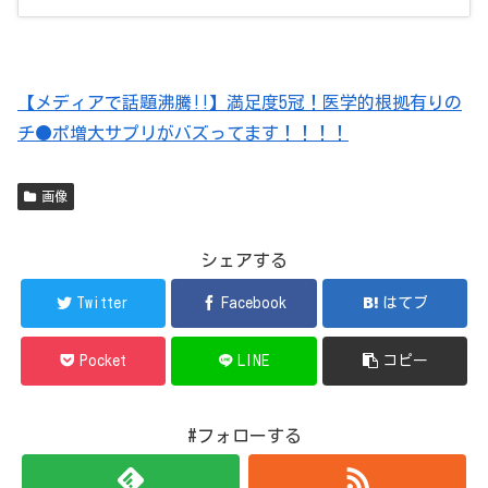
【メディアで話題沸騰!!】満足度5冠！医学的根拠有りの
チ●ポ増大サプリがバズってます！！！！
画像
シェアする
Twitter
Facebook
はてブ
Pocket
LINE
コピー
#フォローする