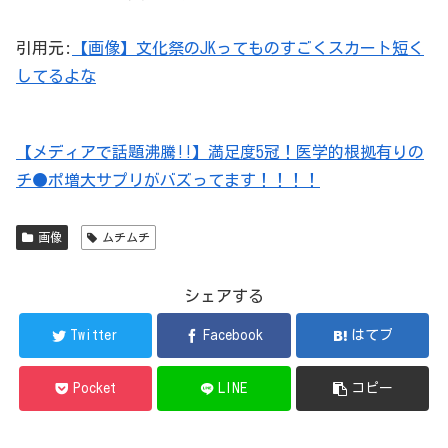
引用元:
【画像】文化祭のJKってものすごくスカート短く
してるよな
【メディアで話題沸騰!!】満足度5冠！医学的根拠有りの
チ●ポ増大サプリがバズってます！！！！
画像
ムチムチ
シェアする
Twitter
Facebook
はてブ
Pocket
LINE
コピー