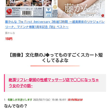
藤かんな The First Anniversary 3枚組12時間 ～超美裸体のリケジョバレ
リーナ、マドンナ専属1周年記念『初』ベスト～
藤かんな
150円
【画像】文化祭のJ◆ってものすごくスカート短
くしてるよな
絶頂リフレ-駅前の性感マッサージ店で◯◯になっちゃ
う女の子の話-
1:
名無しがお送りします
2023/03/11(土) 15:06:18.611
ID:Fb75Lb/c0
なんでなの？