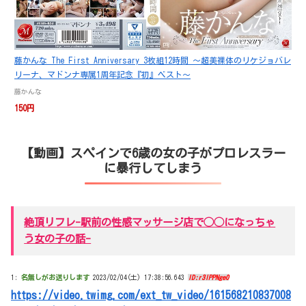
藤かんな The First Anniversary 3枚組12時間 ～超美裸体のリケジョバレ
リーナ、マドンナ専属1周年記念『初』ベスト～
藤かんな
150円
【動画】スペインで6歳の女の子がプロレスラー
に暴行してしまう
絶頂リフレ-駅前の性感マッサージ店で◯◯になっちゃ
う女の子の話-
1:
名無しがお送りします
2023/02/04(土) 17:38:56.643
ID:r3lPPNge0
https://video.twimg.com/ext_tw_video/161568210837008