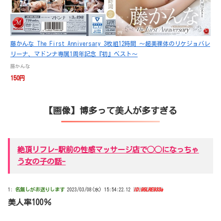
藤かんな The First Anniversary 3枚組12時間 ～超美裸体のリケジョバレ
リーナ、マドンナ専属1周年記念『初』ベスト～
藤かんな
150円
【画像】博多って美人が多すぎる
絶頂リフレ-駅前の性感マッサージ店で◯◯になっちゃ
う女の子の話-
1:
名無しがお送りします
2023/03/08(水) 15:54:22.12
ID:95LRE933a
美人率100％