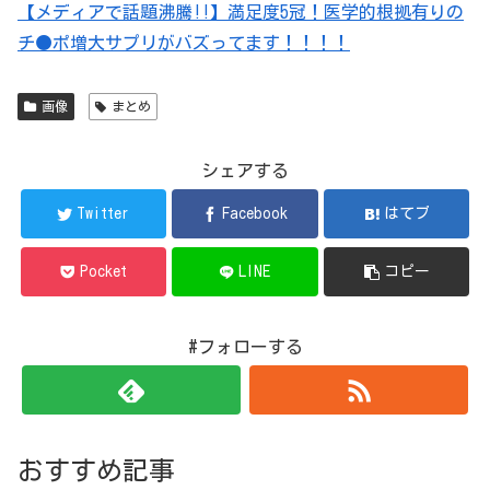
【メディアで話題沸騰!!】満足度5冠！医学的根拠有りの
チ●ポ増大サプリがバズってます！！！！
画像
まとめ
シェアする
Twitter
Facebook
はてブ
Pocket
LINE
コピー
#フォローする
おすすめ記事