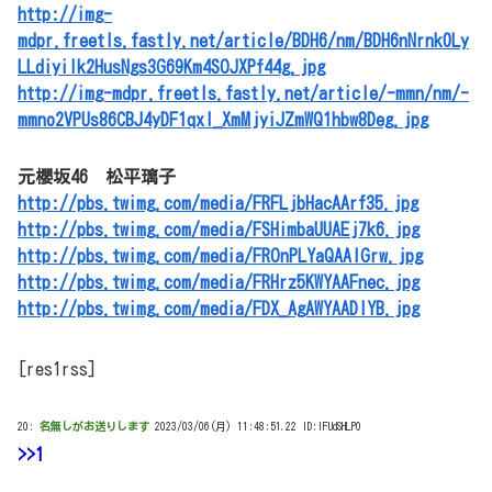
http://img-
mdpr.freetls.fastly.net/article/BDH6/nm/BDH6nNrnk0Ly
LLdiyilk2HusNgs3G69Km4SOJXPf44g.jpg
http://img-mdpr.freetls.fastly.net/article/-mmn/nm/-
mmno2VPUs86CBJ4yDF1qxl_XmMjyiJZmWQ1hbw8Deg.jpg
元櫻坂46 松平璃子
http://pbs.twimg.com/media/FRFLjbHacAArf35.jpg
http://pbs.twimg.com/media/FSHimbaUUAEj7k6.jpg
http://pbs.twimg.com/media/FROnPLYaQAAIGrw.jpg
http://pbs.twimg.com/media/FRHrz5KWYAAFnec.jpg
http://pbs.twimg.com/media/FDX_AgAWYAADIYB.jpg
[res1rss]
20:
名無しがお送りします
2023/03/06(月) 11:48:51.22 ID:IFUdSHLP0
>>1