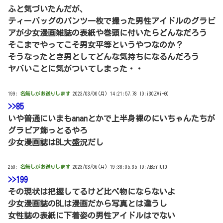
ふと気づいたんだが、
ティーバッグのパンツ一枚で撮った男性アイドルのグラビ
アが少女漫画雑誌の表紙や巻頭に付いたらどんなだろう
そこまでやってこそ男女平等というやつなのか？
そうなったとき男としてどんな気持ちになるんだろう
ヤバいことに気がついてしまった・・
199:
名無しがお送りします
2023/03/06(月) 14:21:57.78 ID:i30ZVi+G0
>>85
いや普通にいまもananとかで上半身裸のにいちゃんたちが
グラビア飾っとるやろ
少女漫画誌はBL大盛況だし
250:
名無しがお送りします
2023/03/06(月) 19:38:05.35 ID:7dBeYIUt0
>>199
その現状は把握してるけど比べ物にならないよ
少女漫画誌のBLは漫画だから写真とは違うし
女性誌の表紙に下着姿の男性アイドルはでない