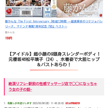
藤かんな The First Anniversary 3枚組12時間 ～超美裸体のリケジョバレ
リーナ、マドンナ専属1周年記念『初』ベスト～
藤かんな
150円
【アイドル】超小顔の9頭身スレンダーボディ！
元櫻坂46松平璃子（24）、水着姿で大胆ヒップ
＆バストあらわ！
絶頂リフレ-駅前の性感マッサージ店で◯◯になっちゃ
う女の子の話-
1:
名無しがお送りします
2023/03/06(月) 11:45:20.62
ID:ofPRbW2f9