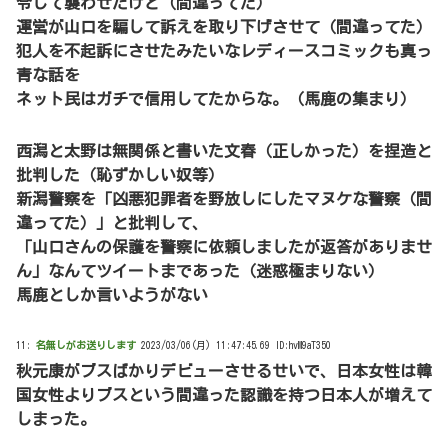
令して襲わせたけど（間違ってた）
運営が山口を騙して訴えを取り下げさせて（間違ってた）
犯人を不起訴にさせたみたいなレディースコミックも真っ
青な話を
ネット民はガチで信用してたからな。（馬鹿の集まり）
西潟と太野は無関係と書いた文春（正しかった）を捏造と
批判した（恥ずかしい奴等）
新潟警察を「凶悪犯罪者を野放しにしたマヌケな警察（間
違ってた）」と批判して、
「山口さんの保護を警察に依頼しましたが返答がありませ
ん」なんてツイートまであった（迷惑極まりない）
馬鹿としか言いようがない
11:
名無しがお送りします
2023/03/06(月) 11:47:45.69 ID:hvM9aT350
秋元康がブスばかりデビューさせるせいで、日本女性は韓
国女性よりブスという間違った認識を持つ日本人が増えて
しまった。