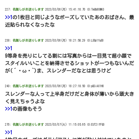
227:
名無しがお送りします
2023/03/06(月) 15:41:16.70 ID:TmOb80MK0
>>1
の1枚目と同じようなポーズしていたあのおばさん、最
近貼られなくなったな
238:
名無しがお送りします
2023/03/06(月) 18:21:58.29 ID:LOOp1fuO0
>>1
9等身を売りにしてる割には写真からは一目見て超小顔で
スタイルいいことを納得させるショットが一つもないんだ
が(´・ω・`)ま、スレンダーだなとは思うけど
240:
名無しがお送りします
2023/03/06(月) 18:27:18.50 ID:pQSiAX1H0
スレンダーな人って上半身だけだと身体が薄いから頭大き
く見えちゃうよな
>>1
の画像もそう
270:
名無しがお送りします
2023/03/07(火) 11:15:05.65 ID:EUT2lfFQ0
>>1