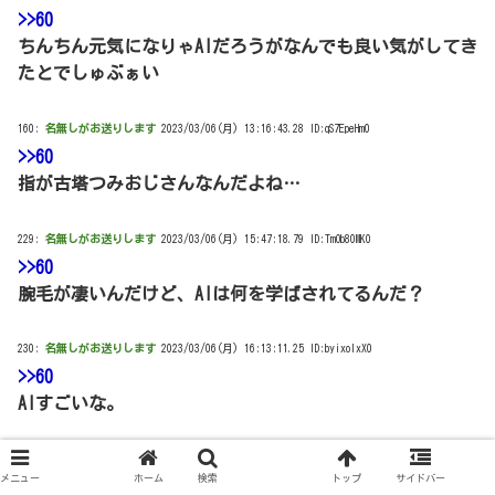
>>60
ちんちん元気になりゃAIだろうがなんでも良い気がしてき
たとでしゅぶぁい
160:
名無しがお送りします
2023/03/06(月) 13:16:43.28 ID:qS7EpeHm0
>>60
指が古塔つみおじさんなんだよね…
229:
名無しがお送りします
2023/03/06(月) 15:47:18.79 ID:TmOb80MK0
>>60
腕毛が凄いんだけど、AIは何を学ばされてるんだ？
230:
名無しがお送りします
2023/03/06(月) 16:13:11.25 ID:byixolxX0
>>60
AIすごいな。
236:
名無しがお送りします
2023/03/06(月) 17:37:19.75 ID:Llslx5Vj0
メニュー
ホーム
検索
トップ
サイドバー
>>60