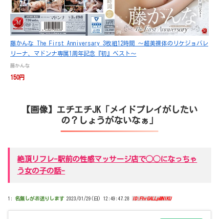
藤かんな The First Anniversary 3枚組12時間 ～超美裸体のリケジョバレ
リーナ、マドンナ専属1周年記念『初』ベスト～
藤かんな
150円
【画像】エチエチJK「メイドプレイがしたい
の？しょうがないなぁ」
絶頂リフレ-駅前の性感マッサージ店で◯◯になっちゃ
う女の子の話-
1:
名無しがお送りします
2023/01/29(日) 12:49:47.28
ID:FhrGALLpMNIKU