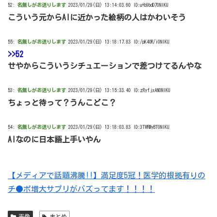
52:
名無しがお送りします
2023/01/29(日) 13:14:03.60 ID:u+b9bdD70NIKU
こういう元からAIに近かった絵柄の人はかわいそう
55:
名無しがお送りします
2023/01/29(日) 13:18:17.83 ID:/pK4OR/i0NIKU
>>52
せやからこういうシチュエーションで差つけてるんやな
53:
名無しがお送りします
2023/01/29(日) 13:15:33.40 ID:zRyfjxAN0NIKU
ちょっと待って？うんこどこ？
54:
名無しがお送りします
2023/01/29(日) 13:18:03.83 ID:3TWRMyBT0NIKU
AIなのに日本語上手いやん
【メディアで話題沸騰!!】満足度5冠！医学的根拠有りの
チ●ポ増大サプリがバズってます！！！！
画像
まとめ