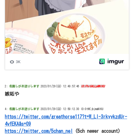
2:
名無しがお送りします
2023/01/29(日) 12:49:57.46
ID:FhrGALLpMNIKU
嫉妬や
4:
名無しがお送りします
2023/01/29(日) 12:50:12.30 ID:0tWCjbjmaNIKU
https://twitter.com/greathorse117?t=W_Ll-3rkyykzdUr-
4vfEKA&s=09
https://twitter.com/5chan_nel
(5ch newer account)