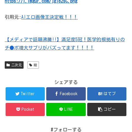
https://i.imgur.com/jg182sC.png
引用元:
AIエロ画像王決定戦！！！
【メディアで話題沸騰!!】満足度5冠！医学的根拠有りの
チ●ポ増大サプリがバズってます！！！！
二次元
絵
シェアする
Twitter
Facebook
はてブ
Pocket
LINE
コピー
#フォローする