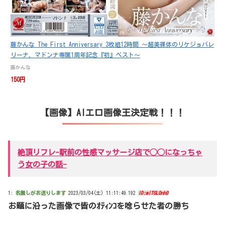
藤かんな The First Anniversary 3枚組12時間 ～超美裸体のリケジョバレ
リーナ、マドンナ専属1周年記念『初』ベスト～
藤かんな
150円
【画像】AIエロ画像王決定戦！！！
絶頂リフレ-駅前の性感マッサージ店で◯◯になっちゃ
う女の子の話-
1:
名無しがお送りします
2023/03/04(土) 11:11:49.192
ID:mITGLOnh0
お題に沿った画像で皆のｵﾃｨﾝｺを唸らせた者の勝ち