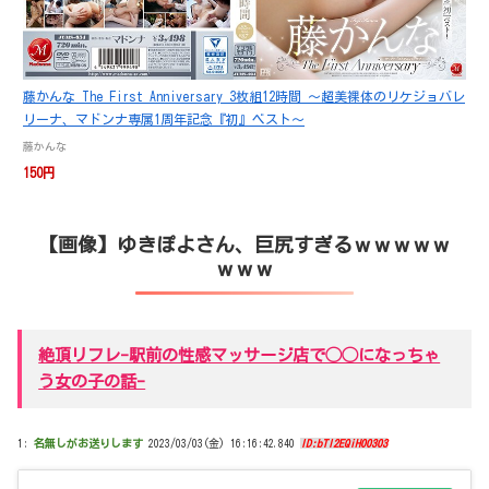
藤かんな The First Anniversary 3枚組12時間 ～超美裸体のリケジョバレ
リーナ、マドンナ専属1周年記念『初』ベスト～
藤かんな
150円
【画像】ゆきぽよさん、巨尻すぎるｗｗｗｗｗ
ｗｗｗ
絶頂リフレ-駅前の性感マッサージ店で◯◯になっちゃ
う女の子の話-
1:
名無しがお送りします
2023/03/03(金) 16:16:42.840
ID:bTl2EQiH00303