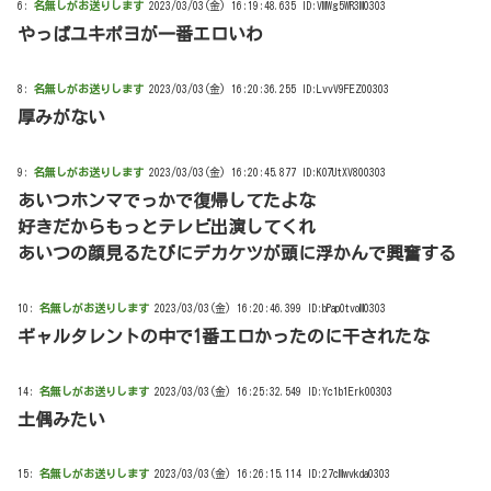
6:
名無しがお送りします
2023/03/03(金) 16:19:48.635 ID:VMWg5WR3M0303
やっぱユキポヨが一番エロいわ
8:
名無しがお送りします
2023/03/03(金) 16:20:36.255 ID:LvvV9FEZ00303
厚みがない
9:
名無しがお送りします
2023/03/03(金) 16:20:45.877 ID:KO7UtXV800303
あいつホンマでっかで復帰してたよな
好きだからもっとテレビ出演してくれ
あいつの顔見るたびにデカケツが頭に浮かんで興奮する
10:
名無しがお送りします
2023/03/03(金) 16:20:46.399 ID:bPapOtvoM0303
ギャルタレントの中で1番エロかったのに干されたな
14:
名無しがお送りします
2023/03/03(金) 16:25:32.549 ID:Yc1b1Erk00303
土偶みたい
15:
名無しがお送りします
2023/03/03(金) 16:26:15.114 ID:27cMwvkda0303