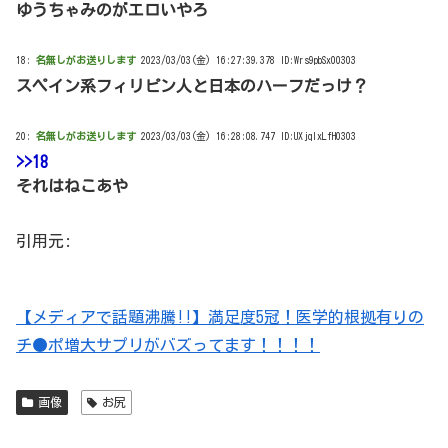
ゆうちゃみのがエロいやろ
18:
名無しがお送りします
2023/03/03(金) 16:27:39.378 ID:Wrs9pbSx00303
スペイン系フィリピン人と日本のハーフだっけ？
20:
名無しがお送りします
2023/03/03(金) 16:28:08.747 ID:UXjqIxLfH0303
>>18
それはねこあや
引用元:
【メディアで話題沸騰!!】満足度5冠！医学的根拠有りの
チ●ポ増大サプリがバズってます！！！！
画像
お尻